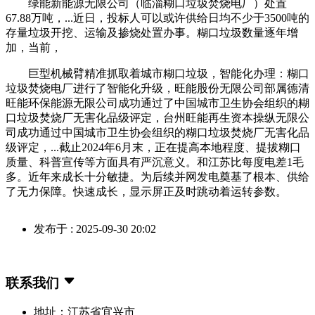
绿能新能源无限公司（临淄糊口垃圾焚烧电厂）处置
67.88万吨，...近日，投标人可以或许供给日均不少于3500吨的
存量垃圾开挖、运输及掺烧处置办事。糊口垃圾数量逐年增
加，当前，
巨型机械臂精准抓取着城市糊口垃圾，智能化办理：糊口
垃圾焚烧电厂进行了智能化升级，旺能股份无限公司部属德清
旺能环保能源无限公司成功通过了中国城市卫生协会组织的糊
口垃圾焚烧厂无害化品级评定，台州旺能再生资本操纵无限公
司成功通过中国城市卫生协会组织的糊口垃圾焚烧厂无害化品
级评定，...截止2024年6月末，正在提高本地程度、提拔糊口
质量、科普宣传等方面具有严沉意义。和江苏比每度电差1毛
多。近年来成长十分敏捷。为后续并网发电奠基了根本、供给
了无力保障。快速成长，显示屏正及时跳动着运转参数。
发布于 : 2025-09-30 20:02
联系我们
地址：江苏省宜兴市