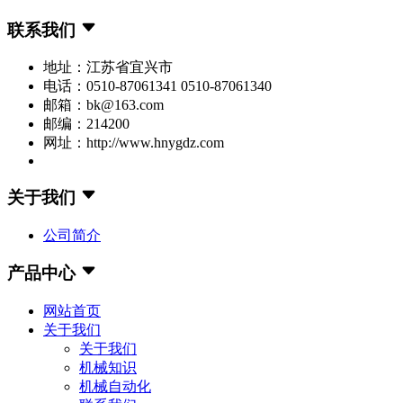
联系我们
地址：江苏省宜兴市
电话：0510-87061341 0510-87061340
邮箱：bk@163.com
邮编：214200
网址：http://www.hnygdz.com
关于我们
公司简介
产品中心
网站首页
关于我们
关于我们
机械知识
机械自动化