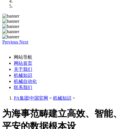
Previous
Next
网站导航
网站首页
关于我们
机械知识
机械自动化
联系我们
PA集团|中国官网
>
机械知识
>
为海事范畴建立高效、智能、
平安的数据根本设