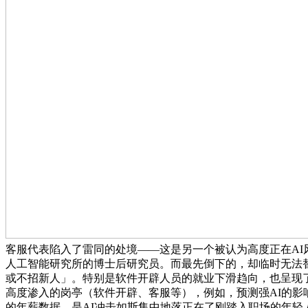
客服代表陷入了雷同的处境——这是另一个被认为高度正在AI风险下
人工智能研究所的博士后研究员。而最先倒下的，却临时无法
或不招新人」。特别是软件开辟人员的就业下滑趋向，也呈现了
高度渗入的岗亭（软件开辟、客服等），例如，预测强AI的影
的年薪数据，是AI冲击如斯集中地落正在了刚踏入职场的年轻人身