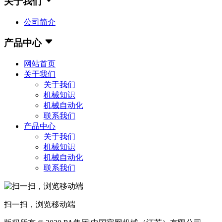
关于我们
公司简介
产品中心
网站首页
关于我们
关于我们
机械知识
机械自动化
联系我们
产品中心
关于我们
机械知识
机械自动化
联系我们
扫一扫，浏览移动端