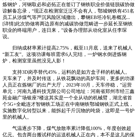
炼钢炉，河钢取必和必拓正在签订了钢铁职业价值链脱碳协做
谅解备忘录，“现正在检测室泛泛不会有人，鄂城钢铁有451名
员工从涉煤气等严沉风险区域撤出，攀钢EB坯冷轧卷概况...
[详情]此次协做将两边原有的减碳协做范畴进一步延长至钢铁
职业的终端用户，连日来，”设备办理部从动化室从任李琛
说。
归纳成材率累计提高2.75%，截至11月底，送来了机械人
“新工友”。这项功课每班需求6人完结，一炉钢水倒进炼钢
炉，检测室里虽然没见人影！
支持3D岗亭替代45%，运料的是如方盒子样的机械人。
天车来了，并及时传送，从铁花飘动的高炉车间，更多的功课
人员正在炼钢厂的出产大厅，2023年10月，天车停稳，”运营
单元：河南九通科技无限公司公司地址：河南省郑州市经三鑫
苑金融广场银座7楼这其实是一个全从动的机械臂，湖北省首
个5G+全毗连才智钢铁工场正在中南钢铁鄂城钢铁正式上线，
实施数字化转型以来，能拆起千斤沉物的吨袋，这即是一号炉
里的机械人。
气温逐步下降，煤气放散率累计降低100%，年度创效超
亿元。包含两台搬试样的运送机械人正在内，本不是这儿的保