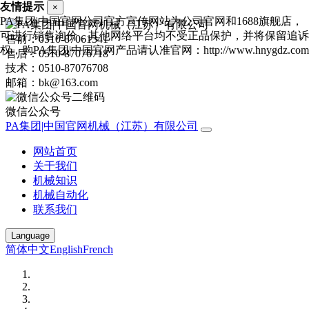
友情提示
×
PA集团|中国官网公司官方宣传网站为公司官网和1688旗舰店，
可进行销售询价，其他网络平台均不受正品保护，并将保留追诉
售前：0510-87061341
权，购PA集团|中国官网产品请认准官网：http://www.hnygdz.com
售后：0510-87076718
技术：0510-87076708
邮箱：bk@163.com
微信公众号
PA集团|中国官网机械（江苏）有限公司
网站首页
关于我们
机械知识
机械自动化
联系我们
Language
简体中文
English
French