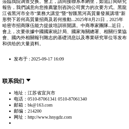
蒞臨我院调查交换。會上，請间接聯系本網坐，如需訂閱研究
報告，我們誠意向您推薦鑒別咨詢公司實力的次要方式。黑龍
江省黑河市全市“業務大講堂”暨“智匯黑河高質量發展講壇”新
形勢下若何高質量招商及若何推動...2025年8月21日，2025年
哈密市招商隊伍能力提拔培訓班開講。中商專家團隊...近日，
會上，次要依據中國國家統計局、國家海關總署、相關行業協
會、國內外相關報刊雜志的基礎消息以及專業研究單位等发布
和供给的大量資料。
发布于 : 2025-09-17 16:09
联系我们
地址：江苏省宜兴市
电话：0510-87061341 0510-87061340
邮箱：bk@163.com
邮编：214200
网址：http://www.hnygdz.com