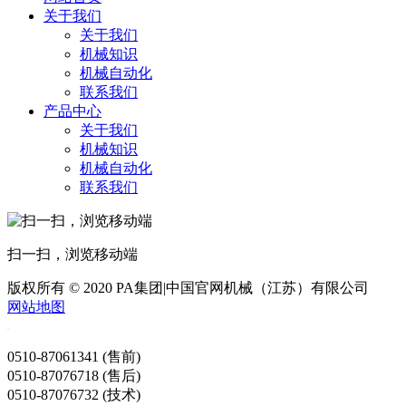
关于我们
关于我们
机械知识
机械自动化
联系我们
产品中心
关于我们
机械知识
机械自动化
联系我们
扫一扫，浏览移动端
版权所有 © 2020 PA集团|中国官网机械（江苏）有限公司
网站地图
0510-87061341 (售前)
0510-87076718 (售后)
0510-87076732 (技术)