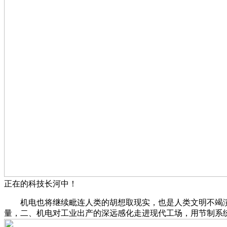
正在的科技长河中！
机电也将继续毗连人类的胡想取现实，也是人类文明不竭演
量，二、机电对工业出产的深远感化走进现代工场，用节制系