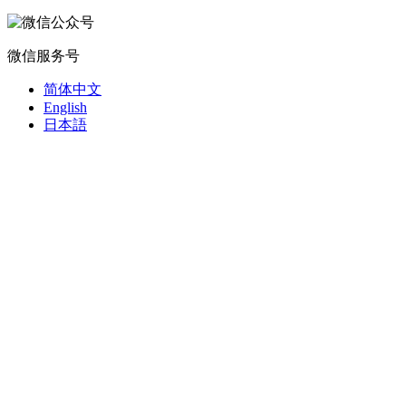
微信服务号
简体中文
English
日本語