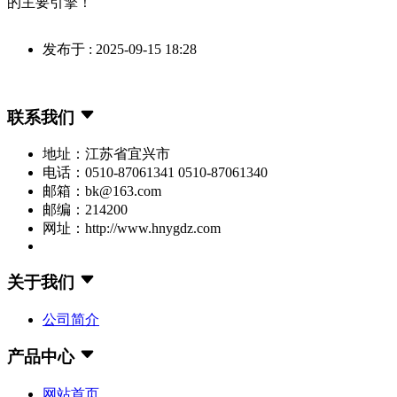
的主要引擎！
发布于 : 2025-09-15 18:28
联系我们
地址：江苏省宜兴市
电话：0510-87061341 0510-87061340
邮箱：bk@163.com
邮编：214200
网址：http://www.hnygdz.com
关于我们
公司简介
产品中心
网站首页