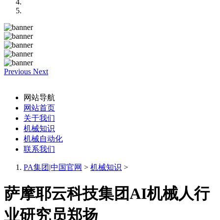
Previous
Next
网站导航
网站首页
关于我们
机械知识
机械自动化
联系我们
PA集团|中国官网
>
机械知识
>
萨摩耶云科技集团AI机械人行
业研究员郑扬