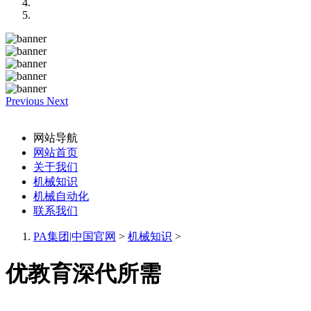
Previous
Next
网站导航
网站首页
关于我们
机械知识
机械自动化
联系我们
PA集团|中国官网
>
机械知识
>
优教育深代所需