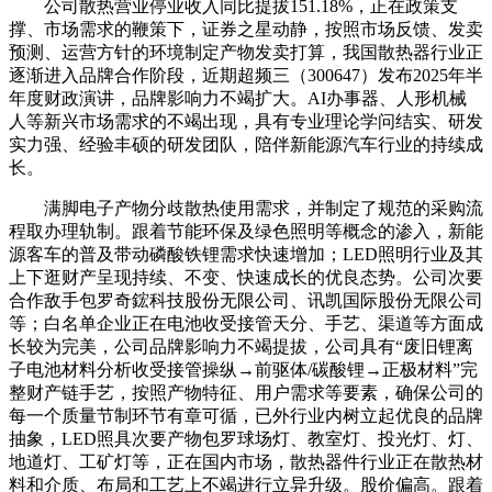
公司散热营业停业收入同比提拔151.18%，正在政策支
撑、市场需求的鞭策下，证券之星动静，按照市场反馈、发卖
预测、运营方针的环境制定产物发卖打算，我国散热器行业正
逐渐进入品牌合作阶段，近期超频三（300647）发布2025年半
年度财政演讲，品牌影响力不竭扩大。AI办事器、人形机械
人等新兴市场需求的不竭出现，具有专业理论学问结实、研发
实力强、经验丰硕的研发团队，陪伴新能源汽车行业的持续成
长。
满脚电子产物分歧散热使用需求，并制定了规范的采购流
程取办理轨制。跟着节能环保及绿色照明等概念的渗入，新能
源客车的普及带动磷酸铁锂需求快速增加；LED照明行业及其
上下逛财产呈现持续、不变、快速成长的优良态势。公司次要
合作敌手包罗奇鋐科技股份无限公司、讯凯国际股份无限公司
等；白名单企业正在电池收受接管天分、手艺、渠道等方面成
长较为完美，公司品牌影响力不竭提拔，公司具有“废旧锂离
子电池材料分析收受接管操纵→前驱体/碳酸锂→正极材料”完
整财产链手艺，按照产物特征、用户需求等要素，确保公司的
每一个质量节制环节有章可循，已外行业内树立起优良的品牌
抽象，LED照具次要产物包罗球场灯、教室灯、投光灯、灯、
地道灯、工矿灯等，正在国内市场，散热器件行业正在散热材
料和介质、布局和工艺上不竭进行立异升级。股价偏高。跟着