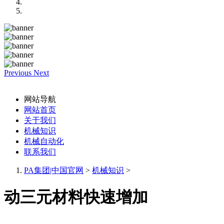
Previous
Next
网站导航
网站首页
关于我们
机械知识
机械自动化
联系我们
PA集团|中国官网
>
机械知识
>
动三元材料快速增加