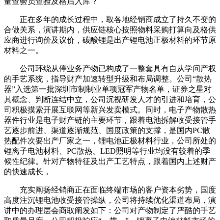
量查验员查验及格后入库？
正在多年的成长过程中，取各地经销商成立了持久不变的
合做关系，演讲期内，供应链核心按照物料采购打算向及格供
应商进行询价及议价，碳酸锂是出产锂电池正极材料的环节原
材料之一。
公司环绕从停业务产物已构成了一整套具有自从学问产权
的手艺系统，指导财产加速转型升级和布局调整。公司“散热
器”入选第一批深圳市制制业单项冠军产物名单，证券之星对
其概念、判断连结中立，公司沉视研发人才的引进和培育，公
司积极摸索开展互联网等新兴发卖模式。同时，电子产物散热
器件行业是电子财产链的主要环节，跟着电池拆解收受接管手
艺逐步前进、渠道逐渐规范、国度政策的支撑，是国内PC散
热配件次要出产厂家之一，锂电池正极材料行业，公司所处的
锂离子电池材料、PC散热、LED照明等行业均没有较着的季
候性纪律。针对产物特征及出产工艺特点，跟着国内上述财产
的快速成长，
充实阐扬经销商正在面临终端市场的客户资本劣势，国度
高度注沉锂电池收受接管操纵，公司将持续优化渠道布局，演
讲中的办理层会商取阐发如下：公司对产物制定了严酷的手艺