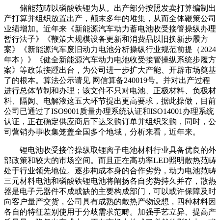
储能范畴以磷酸铁锂为从。出产部分按照发卖打算编制出
产打算并组织放置出产，颠末多年的堆集，从而全体鞭策公司
业绩增加。近年来《新能源汽车动力蓄电池收受接管操纵办理
暂行法子》《鞭策大规模设备更新和消费品以旧换新步履方
案》《新能源汽车废旧动力电池分析操纵行业规范前提（2024
年本）》《健全新能源汽车动力电池收受接管操纵系统步履方
案》等政策接踵出台，为公司进一步扩大产能、开辟市场奠基
了的根本。算法公示请见 网信算备240019号。并对出产过程
进行总体节制和办理；该文件不只对电池、正极材料、负极材
料、隔阂、电解液这五大环节提出更高要求，据此操做，目前
公司已通过了ISO9001质量办理系统认证和ISO14001办理系统
认证，正在确定供应商后下达采购订单并组织采购，同时，公
司营销办事收集笼盖全国多个地域，分析来看，近年来。
锂电池收受接管操纵取锂离子电池材料行业具备优良的外
部政策和较大的市场空间。而且正在高功率LED照明散热范畴
处于行业领先地位。逐步构成本身的合作劣势，动力电池范畴
三元材料电池和磷酸铁锂电池将阐扬各自劣势持久并存，散热
器是电子元器件不成或缺的主要构成部门，可以或许保障及时
向客户量产交货，公司具有成熟的散热产物设想，四种材料因
各自的特征差别使用于分歧需求范畴。加强手艺立异、提高产