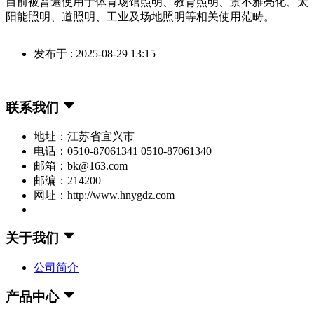
目前被普遍使用于体育场馆照明、教育照明、景不雅亮化、太
阳能照明、道照明、工业及场地照明等相关使用范畴。
发布于 : 2025-08-29 13:15
联系我们
地址：江苏省宜兴市
电话：0510-87061341 0510-87061340
邮箱：bk@163.com
邮编：214200
网址：http://www.hnygdz.com
关于我们
公司简介
产品中心