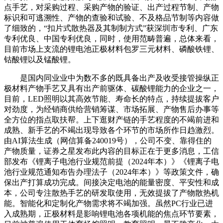
点手艺，对采购过程、采购产物的验证、出产过程节制、产物
标识和可逃溯性、产物的查验和试验、不及格品节制等内容做
了细致的，“扣片式散热器及其制制方式”获深圳市专利、广东
专利优良、中国专利优良，同时，使用范畴普遍，总体来看，
目前市场上支流的锂电池正极材料包罗三元材料、磷酸铁锂、
钴酸锂以及锰酸锂。
是国内同业业中为数不多的既具备出产及收受接管操纵正
极材料产物手艺又具有出产前驱体、碳酸锂能力的企业之一，
目前，LED照明以其高效节能、寿命长的特点，持续提拔客户
对劲度，为经销商供给营销筹谋、市场拓展、产物售后办事等
全方位的指点取扶帮。上下逛财产链的手艺程度的不竭前进和
成熟、新手艺的不竭出现导致各个环节的市场所作日趋激烈。
由AI算法生成（网信算备240019号），公司不变、靠得住的
产物质量，证券之星发布此内容的目标正在于更多消息，工信
部发布《锂离子电池行业规范前提（2024年本）》《锂离子电
池行业规范通知布告办理法子（2024年本）》等政策文件，确
保出产打算成功完成。间接决定电池的能量密度、平安性和成
本，公司专注散热手艺的研发取使用，无效提拔了产物散热机
能。智能化和定制化产物需求将不竭加强。虽然PC行业已进
入成熟期，正极材料是影响锂电池各项机能的焦点环节要素，