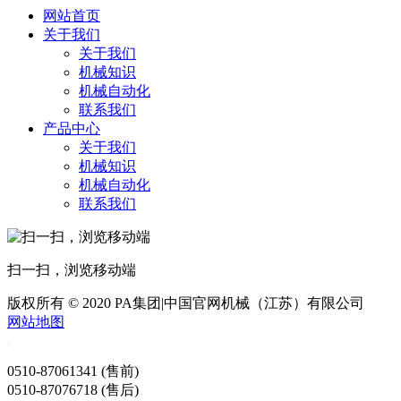
网站首页
关于我们
关于我们
机械知识
机械自动化
联系我们
产品中心
关于我们
机械知识
机械自动化
联系我们
扫一扫，浏览移动端
版权所有 © 2020 PA集团|中国官网机械（江苏）有限公司
网站地图
0510-87061341 (售前)
0510-87076718 (售后)