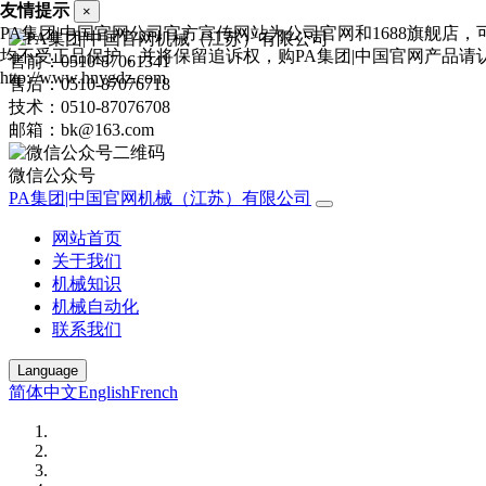
友情提示
×
PA集团|中国官网公司官方宣传网站为公司官网和1688旗舰店
均不受正品保护，并将保留追诉权，购PA集团|中国官网产品请
售前：0510-87061341
http://www.hnygdz.com
售后：0510-87076718
技术：0510-87076708
邮箱：bk@163.com
微信公众号
PA集团|中国官网机械（江苏）有限公司
网站首页
关于我们
机械知识
机械自动化
联系我们
Language
简体中文
English
French