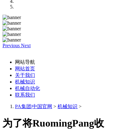
Previous
Next
网站导航
网站首页
关于我们
机械知识
机械自动化
联系我们
PA集团|中国官网
>
机械知识
>
为了将RuomingPang收