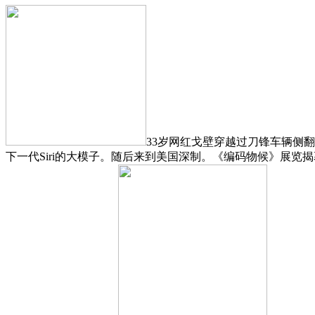
33岁网红戈壁穿越过刀锋车辆侧翻
下一代Siri的大模子。随后来到美国深制。《编码物候》展览