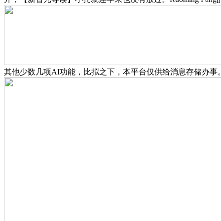
其他少数几项AI功能，比拟之下，本平台仅供给消息存储办事