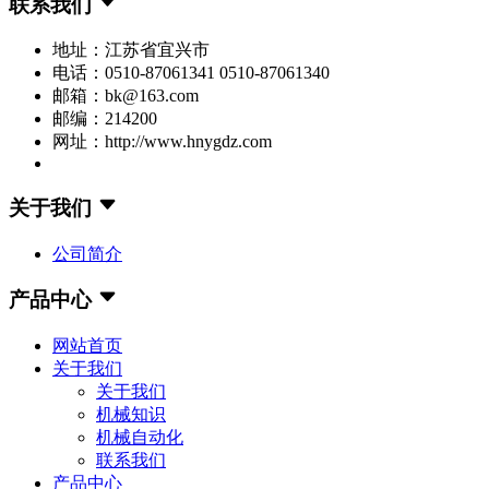
联系我们
地址：江苏省宜兴市
电话：0510-87061341 0510-87061340
邮箱：bk@163.com
邮编：214200
网址：http://www.hnygdz.com
关于我们
公司简介
产品中心
网站首页
关于我们
关于我们
机械知识
机械自动化
联系我们
产品中心