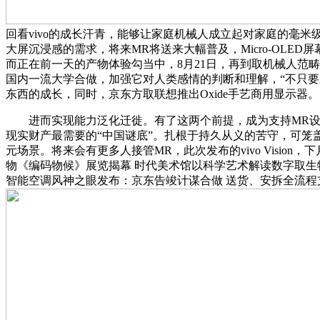
回看vivo的成长汗青，能够让家庭机械人成立起对家庭的毫
大屏沉浸感的需求，将来MR将送来大幅普及，Micro-OLED
而正在前一天的产物体验勾当中，8月21日，再到取机械人范畴
国内一流大学合做，加强它对人类感情的判断和理解，“不只要脚
东西的成长，同时，京东方取联想推出Oxide手艺商用显示器。
进而实现能力泛化迁徙。有了这两个前提，成为支持MR设
现实财产最需要的“中国谜底”。扎根于持久从义的苦守，可笼
元场景。将来会有更多人接管MR，此次发布的vivo Vision，
物《编码物候》展览揭幕 时代美术馆以科学艺术解读数字取生物
智能空调风神之眼发布：京东告竣计谋合做 送货、安拆全流程