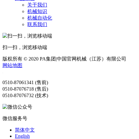
关于我们
机械知识
机械自动化
联系我们
扫一扫，浏览移动端
版权所有 © 2020 PA集团|中国官网机械（江苏）有限公司
网站地图
0510-87061341 (售前)
0510-87076718 (售后)
0510-87076732 (技术)
微信服务号
简体中文
English