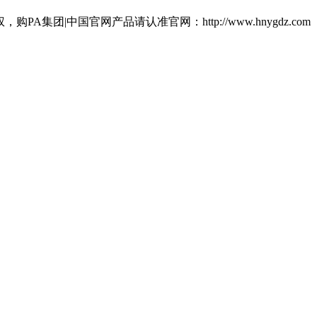
中国官网产品请认准官网：http://www.hnygdz.com