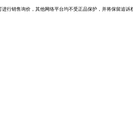
行销售询价，其他网络平台均不受正品保护，并将保留追诉权，购PA集团|