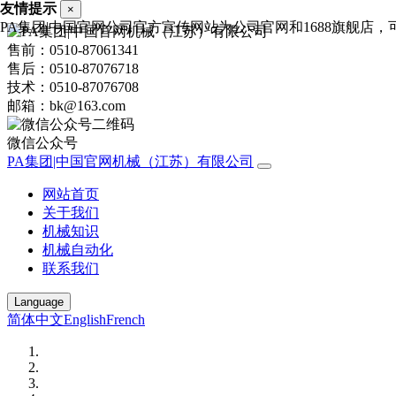
友情提示
×
PA集团|中国官网公司官方宣传网站为公司官网和1688旗舰店，可进
售前：0510-87061341
售后：0510-87076718
技术：0510-87076708
邮箱：bk@163.com
微信公众号
PA集团|中国官网机械（江苏）有限公司
网站首页
关于我们
机械知识
机械自动化
联系我们
Language
简体中文
English
French