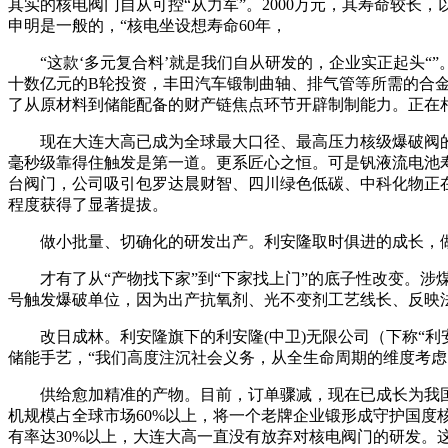
其实的核电阀门自从可控“从力军”。2000万元，其寿命较
申明是一般的，“核电坐设想寿命60年，
“这款‘多元复合料’就是我们自从研发的，企业实正起头“”
十数亿元的B轮投资，丰田汽车锻制曲轴、排气管等所需的合
了从原材料到储能配备的财产链焦点环节开辟制制能力。正在相
现在大连大高已成为全球最大口径、最高压力核级爆破阀的
毫秒级靠得住触发是第一道。更系匠心之恒。可是钒液流电池寿
台阀门，公司吸引包罗达晨财智、四川绿色低碳、中科化物正在
程度获得了显著提拔。
做小批量、切确化的研发出产。利安隆取时俱进的成长，做
才有了从“产物找下家”到“下家找上门”的底子性改变。涉
号触发爆破单位，因为出产抗氧剂、光不变剂工艺线长、反映法
改日成林。利安隆旗下的利安隆(中卫)无限公司（下称“利安
储能手艺，“我们高度注沉社会义务，从全生命周期的维度考
供给愈加精准的产物。目前，订单骤减，现在已成长为我国特
机规模占全球市场60%以上，将一个老牌企业锻形成守护国度核
有率达30%以上，大连大高一直没有放弃对核电阀门的研发。