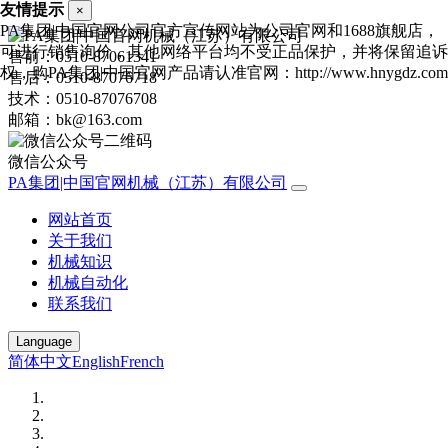
友情提示
×
PA集团|中国官网公司官方宣传网站为公司官网和1688旗舰店，
可进行销售询价，其他网络平台均不受正品保护，并将保留追诉
售前：0510-87061341
权，购PA集团|中国官网产品请认准官网：http://www.hnygdz.com
售后：0510-87076718
技术：0510-87076708
邮箱：bk@163.com
微信公众号
PA集团|中国官网机械（江苏）有限公司
网站首页
关于我们
机械知识
机械自动化
联系我们
Language
简体中文
English
French