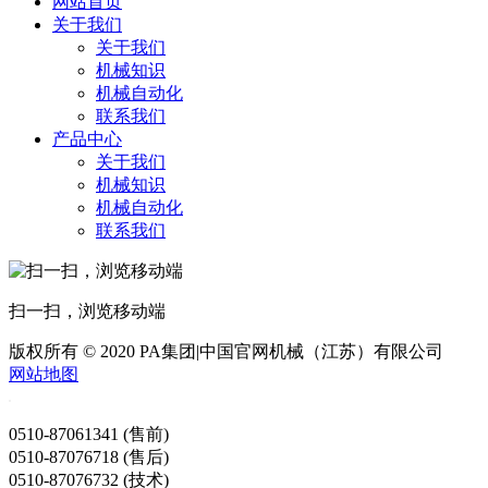
网站首页
关于我们
关于我们
机械知识
机械自动化
联系我们
产品中心
关于我们
机械知识
机械自动化
联系我们
扫一扫，浏览移动端
版权所有 © 2020 PA集团|中国官网机械（江苏）有限公司
网站地图
0510-87061341 (售前)
0510-87076718 (售后)
0510-87076732 (技术)