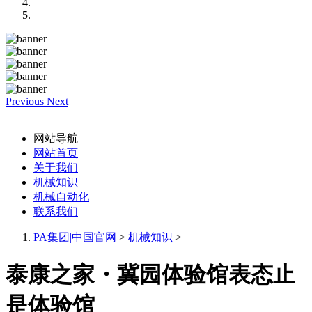
Previous
Next
网站导航
网站首页
关于我们
机械知识
机械自动化
联系我们
PA集团|中国官网
>
机械知识
>
泰康之家・冀园体验馆表态止
是体验馆