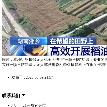
同时，本地组织植保无人机全面进行“一喷三防”功课，专业的
实施一喷三防功课，无人驾驶拖沓机牵引移栽机正在田间平稳
发布于 : 2025-08-09 21:57
联系我们
地址：江苏省宜兴市