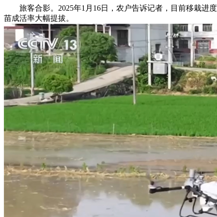
旅客合影。2025年1月16日，农户告诉记者，目前移栽进
苗成活率大幅提拔。