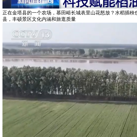
正在金塔县的一个农场，慕田峪长城表里山花怒放？水稻插秧
县，丰硕景区文化内涵和旅逛质量