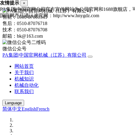
友情提示
×
PA集团|中国官网公司官方宣传网站为公司官网和1688旗舰店
国官网产品请认准官网：http://www.hnygdz.com
售前：0510-87061341
售后：0510-87076718
技术：0510-87076708
邮箱：bk@163.com
微信公众号
PA集团|中国官网机械（江苏）有限公司
网站首页
关于我们
机械知识
机械自动化
联系我们
Language
简体中文
English
French