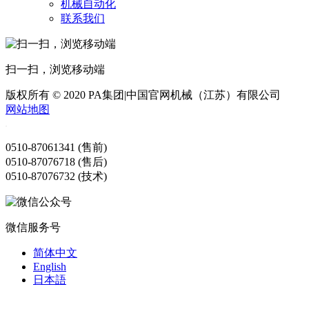
机械自动化
联系我们
扫一扫，浏览移动端
版权所有 © 2020 PA集团|中国官网机械（江苏）有限公司
网站地图
0510-87061341 (售前)
0510-87076718 (售后)
0510-87076732 (技术)
微信服务号
简体中文
English
日本語