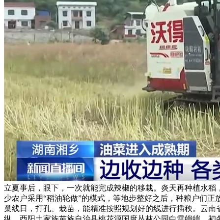
立夏事后，眼下，一次就能完成辣椒的移栽。炎天再种植水稻
少农户采用“稻油轮做”的模式，等地步整好之后，种粮户们正
巢线日，打孔、栽苗，能精准按照规划好的线进行插秧。云南
纵。酉阳土家族苗族自治县桃花源国度丛林公园白雪皑皑，初冬