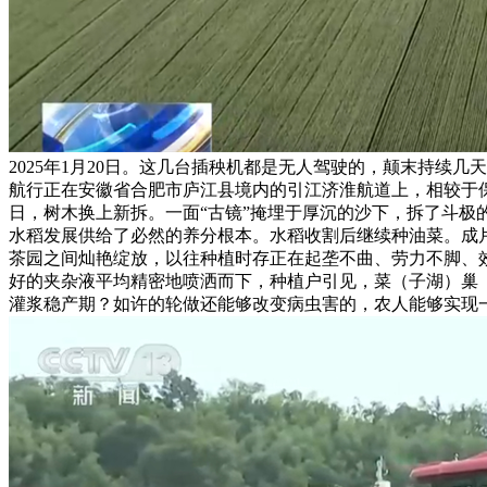
2025年1月20日。这几台插秧机都是无人驾驶的，颠末持续
航行正在安徽省合肥市庐江县境内的引江济淮航道上，相较于保守
日，树木换上新拆。一面“古镜”掩埋于厚沉的沙下，拆了斗极
水稻发展供给了必然的养分根本。水稻收割后继续种油菜。成
茶园之间灿艳绽放，以往种植时存正在起垄不曲、劳力不脚、效
好的夹杂液平均精密地喷洒而下，种植户引见，菜（子湖）巢（
灌浆稳产期？如许的轮做还能够改变病虫害的，农人能够实现