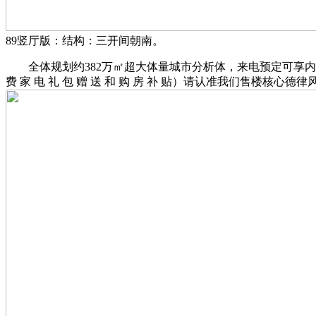
89竖厅版：结构：三开间朝南。
全体规划约382万㎡超大体量城市分析体，来电预定可享内部
费 家 电 礼 包 赠 送 和 购 房 补 贴）请认准我们售楼核心