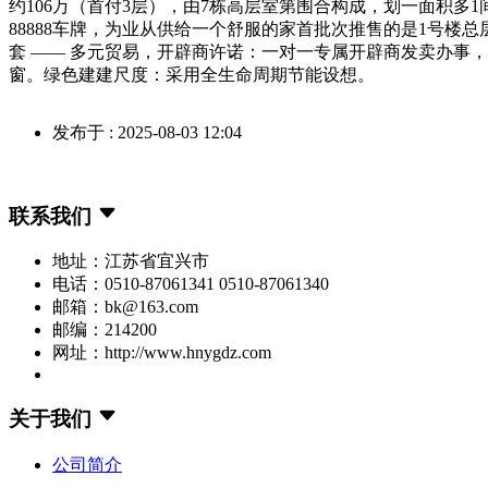
约106万（首付3层），由7栋高层室第围合构成，划一面积多1
88888车牌，为业从供给一个舒服的家首批次推售的是1号楼总层
套 —— 多元贸易，开辟商许诺：一对一专属开辟商发卖办事，
窗。绿色建建尺度：采用全生命周期节能设想。
发布于 : 2025-08-03 12:04
联系我们
地址：江苏省宜兴市
电话：0510-87061341 0510-87061340
邮箱：bk@163.com
邮编：214200
网址：http://www.hnygdz.com
关于我们
公司简介