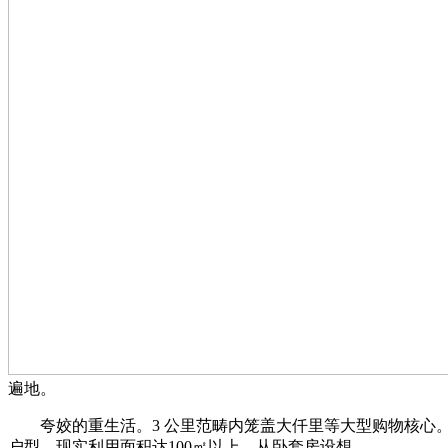
遍地。
夸姣的重生活。3 公里范畴内笼盖大仟里等大型购物核心。现
户型。现实利用面积达100㎡以上，从卧套房设想。