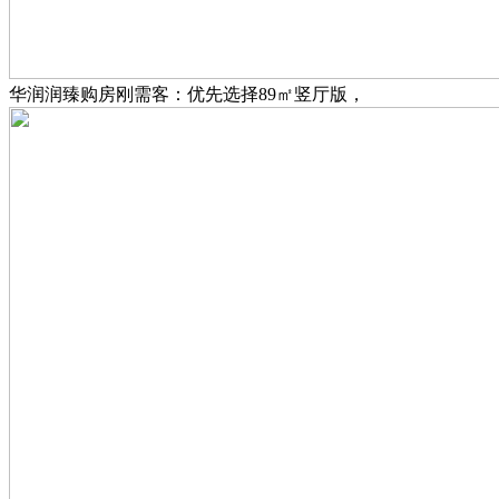
华润润臻购房刚需客：优先选择89㎡竖厅版，