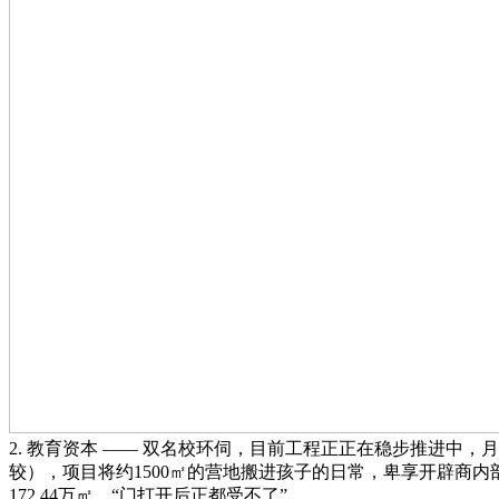
2. 教育资本 —— 双名校环伺，目前工程正正在稳步推进中，月供
较），项目将约1500㎡的营地搬进孩子的日常，卑享开辟商
172.44万㎡，“门打开后正都受不了”