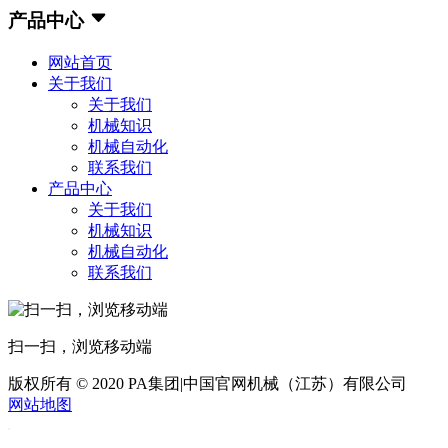
产品中心
网站首页
关于我们
关于我们
机械知识
机械自动化
联系我们
产品中心
关于我们
机械知识
机械自动化
联系我们
扫一扫，浏览移动端
版权所有 © 2020 PA集团|中国官网机械（江苏）有限公司
网站地图