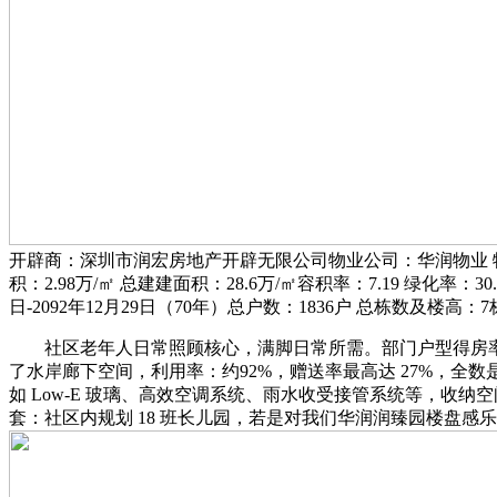
开辟商：深圳市润宏房地产开辟无限公司物业公司：华润物业 物
积：2.98万/㎡ 总建建面积：28.6万/㎡容积率：7.19 绿化率：30
日-2092年12月29日（70年）总户数：1836户 总栋数及楼高：
社区老年人日常照顾核心，满脚日常所需。部门户型得房率冲破
了水岸廊下空间，利用率：约92%，赠送率最高达 27%，全数
如 Low-E 玻璃、高效空调系统、雨水收受接管系统等，收纳空
套：社区内规划 18 班长儿园，若是对我们华润润臻园楼盘感