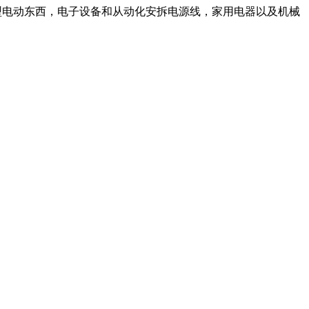
型电动东西，电子设备和从动化安拆电源线，家用电器以及机械