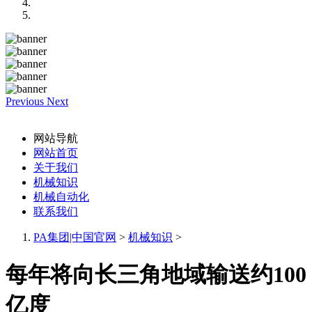
Previous
Next
网站导航
网站首页
关于我们
机械知识
机械自动化
联系我们
PA集团|中国官网
>
机械知识
>
每年将向长三角地域输送约100
亿度