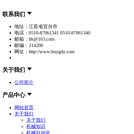
联系我们
地址：江苏省宜兴市
电话：0510-87061341 0510-87061340
邮箱：bk@163.com
邮编：214200
网址：http://www.hnygdz.com
关于我们
公司简介
产品中心
网站首页
关于我们
关于我们
机械知识
机械自动化