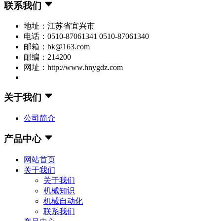
联系我们
地址：江苏省宜兴市
电话：0510-87061341 0510-87061340
邮箱：bk@163.com
邮编：214200
网址：http://www.hnygdz.com
关于我们
公司简介
产品中心
网站首页
关于我们
关于我们
机械知识
机械自动化
联系我们