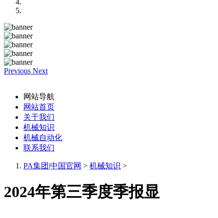
Previous
Next
网站导航
网站首页
关于我们
机械知识
机械自动化
联系我们
PA集团|中国官网
>
机械知识
>
2024年第三季度季报显