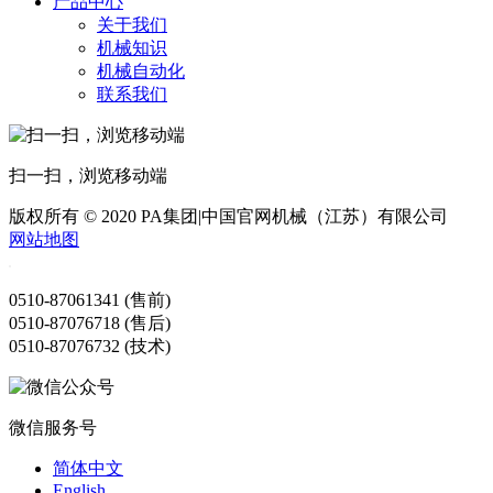
产品中心
关于我们
机械知识
机械自动化
联系我们
扫一扫，浏览移动端
版权所有 © 2020 PA集团|中国官网机械（江苏）有限公司
网站地图
0510-87061341 (售前)
0510-87076718 (售后)
0510-87076732 (技术)
微信服务号
简体中文
English