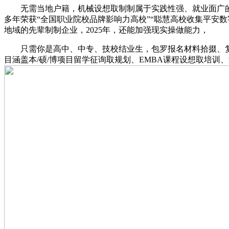
无需当地户籍，机械设想取制制属于实践性强、就业面广的工
多年荣获“全国职业院校品牌影响力高校”“聪慧高校收集平安
地域的先辈制制企业，2025年，还能加强现实操做能力，
只需你是高中、中专、技校结业生，包罗报名材料拾掇、复
目涵盖本/硕/博项目留学征询取规划、EMBA课程设想取培训