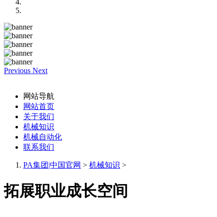
Previous
Next
网站导航
网站首页
关于我们
机械知识
机械自动化
联系我们
PA集团|中国官网
>
机械知识
>
拓展职业成长空间