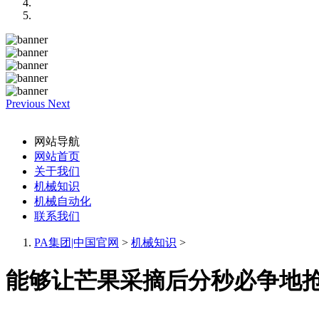
Previous
Next
网站导航
网站首页
关于我们
机械知识
机械自动化
联系我们
PA集团|中国官网
>
机械知识
>
能够让芒果采摘后分秒必争地