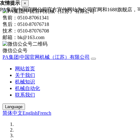
友情提示
×
PA集团|中国官网公司官方宣传网站为公司官网和1688旗舰店，可进
售前：0510-87061341
售后：0510-87076718
技术：0510-87076708
邮箱：bk@163.com
微信公众号
PA集团|中国官网机械（江苏）有限公司
网站首页
关于我们
机械知识
机械自动化
联系我们
Language
简体中文
English
French