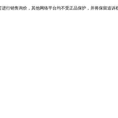
行销售询价，其他网络平台均不受正品保护，并将保留追诉权，购PA集团|