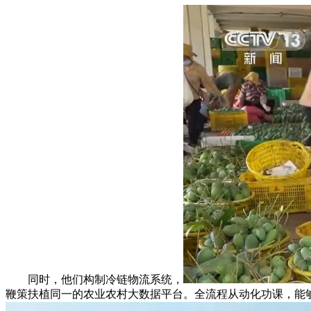
同时，他们构制冷链物流系统，
鞭策扶植同一的农业农村大数据平台。全流程从动化功课，能