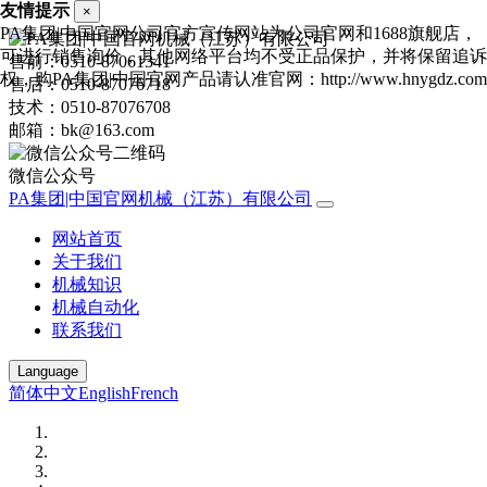
友情提示
×
PA集团|中国官网公司官方宣传网站为公司官网和1688旗舰店，
可进行销售询价，其他网络平台均不受正品保护，并将保留追诉
售前：0510-87061341
权，购PA集团|中国官网产品请认准官网：http://www.hnygdz.com
售后：0510-87076718
技术：0510-87076708
邮箱：bk@163.com
微信公众号
PA集团|中国官网机械（江苏）有限公司
网站首页
关于我们
机械知识
机械自动化
联系我们
Language
简体中文
English
French