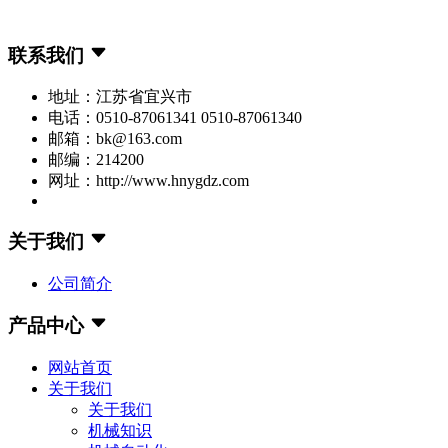
联系我们
地址：江苏省宜兴市
电话：0510-87061341 0510-87061340
邮箱：bk@163.com
邮编：214200
网址：http://www.hnygdz.com
关于我们
公司简介
产品中心
网站首页
关于我们
关于我们
机械知识