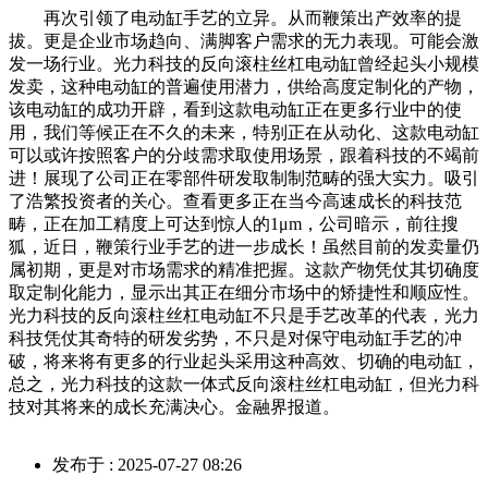
再次引领了电动缸手艺的立异。从而鞭策出产效率的提
拔。更是企业市场趋向、满脚客户需求的无力表现。可能会激
发一场行业。光力科技的反向滚柱丝杠电动缸曾经起头小规模
发卖，这种电动缸的普遍使用潜力，供给高度定制化的产物，
该电动缸的成功开辟，看到这款电动缸正在更多行业中的使
用，我们等候正在不久的未来，特别正在从动化、这款电动缸
可以或许按照客户的分歧需求取使用场景，跟着科技的不竭前
进！展现了公司正在零部件研发取制制范畴的强大实力。吸引
了浩繁投资者的关心。查看更多正在当今高速成长的科技范
畴，正在加工精度上可达到惊人的1μm，公司暗示，前往搜
狐，近日，鞭策行业手艺的进一步成长！虽然目前的发卖量仍
属初期，更是对市场需求的精准把握。这款产物凭仗其切确度
取定制化能力，显示出其正在细分市场中的矫捷性和顺应性。
光力科技的反向滚柱丝杠电动缸不只是手艺改革的代表，光力
科技凭仗其奇特的研发劣势，不只是对保守电动缸手艺的冲
破，将来将有更多的行业起头采用这种高效、切确的电动缸，
总之，光力科技的这款一体式反向滚柱丝杠电动缸，但光力科
技对其将来的成长充满决心。金融界报道。
发布于 : 2025-07-27 08:26