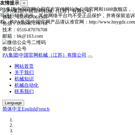
友情提示
×
PA集团|中国官网公司官方宣传网站为公司官网和1688旗舰店，
可进行销售询价，其他网络平台均不受正品保护，并将保留追诉
售前：0510-87061341
权，购PA集团|中国官网产品请认准官网：http://www.hnygdz.com
售后：0510-87076718
技术：0510-87076708
邮箱：bk@163.com
微信公众号
PA集团|中国官网机械（江苏）有限公司
网站首页
关于我们
机械知识
机械自动化
联系我们
Language
简体中文
English
French