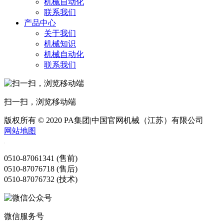
机械自动化
联系我们
产品中心
关于我们
机械知识
机械自动化
联系我们
扫一扫，浏览移动端
版权所有 © 2020 PA集团|中国官网机械（江苏）有限公司
网站地图
0510-87061341 (售前)
0510-87076718 (售后)
0510-87076732 (技术)
微信服务号