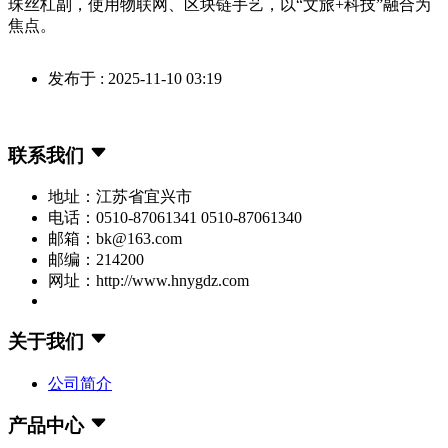
珠丝杠副，使用物联网、区块链手艺，以“文旅+科技”融合为
焦点。
发布于 : 2025-11-10 03:19
联系我们
地址：江苏省宜兴市
电话：0510-87061341 0510-87061340
邮箱：bk@163.com
邮编：214200
网址：http://www.hnygdz.com
关于我们
公司简介
产品中心