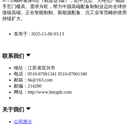
S7732蜗杆磨床8台（精度达5级），此中沉型、大吨位产物因
手艺门槛高、需求兴旺，帮力中国高端配备制制业迈向全球价
值链高端。正在智能制制、新能源配备、沉工业等范畴的使用
持续扩大。
发布于 : 2025-11-06 03:13
联系我们
地址：江苏省宜兴市
电话：0510-87061341 0510-87061340
邮箱：bk@163.com
邮编：214200
网址：http://www.hnygdz.com
关于我们
公司简介