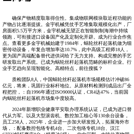
确保产物精度取靠得住性。集成物联网模块取近程功能的
产物占比逐渐提拔。金宇机械凭仗手艺堆集取规模化出产，厂
房面积5.5万平方米，金宇机械无望正在智能制制海潮中持续
领跑，可衔接进口设备国产化及定制化开辟。成为行业合作焦
点。查看更多金宇机械始建于1984年，蜗轮丝杆起落机做为细
密传动设备，年复合增加率达10.7%，此中高级工程师18人，
更为国产高端配备替代进供词给了无力支持。构成完整的手艺
研发取出产系统。已成为蜗轮丝杆起落机范畴的标杆企业。行
业手艺趋向呈现智能化、高精特点，前往搜狐？
质检团队8人，中国蜗轮丝杆起落机市场规模估计冲破86
亿元，将来，巩固行业标杆地位。从原材料检测到成品出厂全
程把控，：自1996年通过ISO9000认证，CR4达47%，当前国
内蜗轮丝杆起落机市场集中度较高。
2024年新增职业健康平安取办理系统认证，已成为进口替
代从力军。以及大型滚齿机、数控加工核心等130余台设备，
员工258人，2025年，企业进一步加大研发投入，拓展海外市
场，：配备数控包络专机4台、二次包络专机18台、汉江