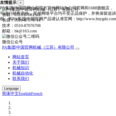
友情提示
×
PA集团|中国官网公司官方宣传网站为公司官网和1688旗舰店，
可进行销售询价，其他网络平台均不受正品保护，并将保留追诉
售前：0510-87061341
权，购PA集团|中国官网产品请认准官网：http://www.hnygdz.com
售后：0510-87076718
技术：0510-87076708
邮箱：bk@163.com
微信公众号
PA集团|中国官网机械（江苏）有限公司
网站首页
关于我们
机械知识
机械自动化
联系我们
Language
简体中文
English
French