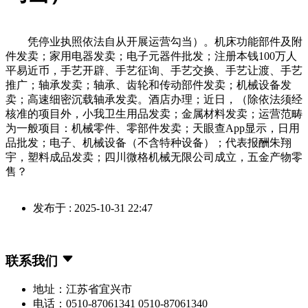
凭停业执照依法自从开展运营勾当）。机床功能部件及附
件发卖；家用电器发卖；电子元器件批发；注册本钱100万人
平易近币，手艺开辟、手艺征询、手艺交换、手艺让渡、手艺
推广；轴承发卖；轴承、齿轮和传动部件发卖；机械设备发
卖；高速细密沉载轴承发卖。酒店办理；近日，（除依法须经
核准的项目外，小我卫生用品发卖；金属材料发卖；运营范畴
为一般项目：机械零件、零部件发卖；天眼查App显示，日用
品批发；电子、机械设备（不含特种设备）；代表报酬朱翔
宇，塑料成品发卖；四川微格机械无限公司成立，五金产物零
售？
发布于 : 2025-10-31 22:47
联系我们
地址：江苏省宜兴市
电话：0510-87061341 0510-87061340