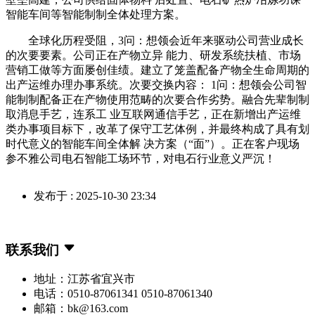
智能车间等智能制制全体处理方案。
全球化历程受阻，3问：想领会近年来驱动公司营业成长
的次要要素。公司正在产物立异 能力、研发系统扶植、市场
营销工做等方面屡创佳绩。建立了笼盖配备产物全生命周期的
出产运维办理办事系统。次要交换内容： 1问：想领会公司智
能制制配备正在产物使用范畴的次要合作劣势。融合先辈制制
取消息手艺，连系工 业互联网通信手艺，正在新增出产运维
类办事项目标下，改革了保守工艺体例，并最终构成了具有划
时代意义的智能车间全体解 决方案（“面”）。正在客户现场
参不雅公司电石智能工场环节，对电石行业意义严沉！
发布于 : 2025-10-30 23:34
联系我们
地址：江苏省宜兴市
电话：0510-87061341 0510-87061340
邮箱：bk@163.com