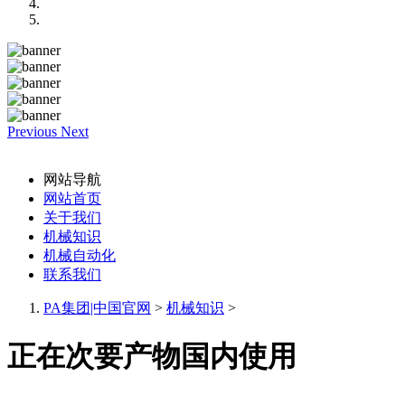
Previous
Next
网站导航
网站首页
关于我们
机械知识
机械自动化
联系我们
PA集团|中国官网
>
机械知识
>
正在次要产物国内使用