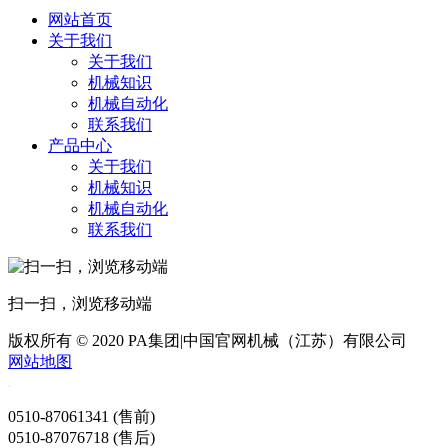
网站首页
关于我们
关于我们
机械知识
机械自动化
联系我们
产品中心
关于我们
机械知识
机械自动化
联系我们
扫一扫，浏览移动端
版权所有 © 2020 PA集团|中国官网机械（江苏）有限公司
网站地图
0510-87061341 (售前)
0510-87076718 (售后)