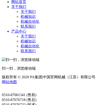
网站首页
关于我们
关于我们
机械知识
机械自动化
联系我们
产品中心
关于我们
机械知识
机械自动化
联系我们
扫一扫，浏览移动端
版权所有 © 2020 PA集团|中国官网机械（江苏）有限公司
网站地图
0510-87061341 (售前)
0510-87076718 (售后)
0510-87076732 (技术)