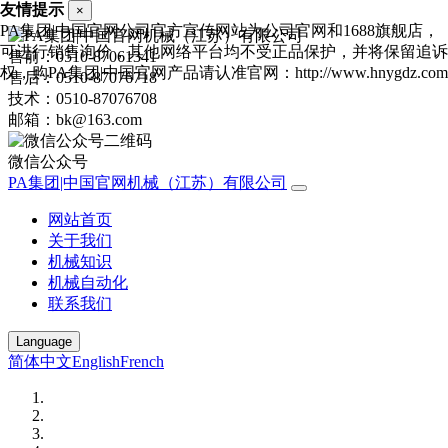
友情提示
×
PA集团|中国官网公司官方宣传网站为公司官网和1688旗舰店，
可进行销售询价，其他网络平台均不受正品保护，并将保留追诉
售前：0510-87061341
权，购PA集团|中国官网产品请认准官网：http://www.hnygdz.com
售后：0510-87076718
技术：0510-87076708
邮箱：bk@163.com
微信公众号
PA集团|中国官网机械（江苏）有限公司
网站首页
关于我们
机械知识
机械自动化
联系我们
Language
简体中文
English
French