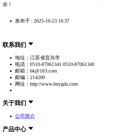
业！
发布于 : 2025-10-23 16:37
联系我们
地址：江苏省宜兴市
电话：0510-87061341 0510-87061340
邮箱：bk@163.com
邮编：214200
网址：http://www.hnygdz.com
关于我们
公司简介
产品中心