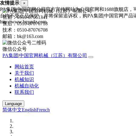
友情提示
×
PA集团|中国官网公司官方宣传网站为公司官网和1688旗舰店
台均不受正品保护，并将保留追诉权，购PA集团|中国官网产品
售前：0510-87061341
http://www.hnygdz.com
售后：0510-87076718
技术：0510-87076708
邮箱：bk@163.com
微信公众号
PA集团|中国官网机械（江苏）有限公司
网站首页
关于我们
机械知识
机械自动化
联系我们
Language
简体中文
English
French