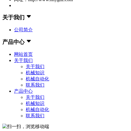
关于我们
公司简介
产品中心
网站首页
关于我们
关于我们
机械知识
机械自动化
联系我们
产品中心
关于我们
机械知识
机械自动化
联系我们