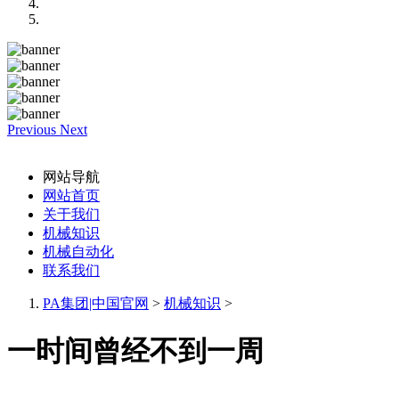
Previous
Next
网站导航
网站首页
关于我们
机械知识
机械自动化
联系我们
PA集团|中国官网
>
机械知识
>
一时间曾经不到一周