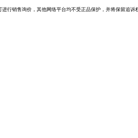
行销售询价，其他网络平台均不受正品保护，并将保留追诉权，购PA集团|