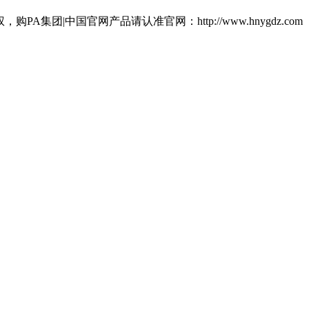
中国官网产品请认准官网：http://www.hnygdz.com