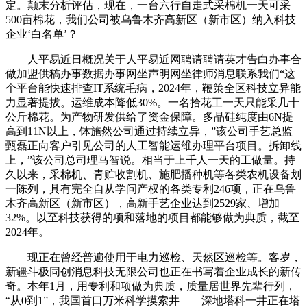
定。颠末分析评估，现在，一台六行自走式采棉机一天可采
500亩棉花，我们公司被乌鲁木齐高新区（新市区）纳入科技
企业‘白名单’？
人平易近日概况关于人平易近网聘请聘请英才告白办事合
做加盟供稿办事数据办事网坐声明网坐律师消息联系我们“这
个平台能快速排查IT系统毛病，2024年，鞭策全区科技立异能
力显著提拔。运维成本降低30%。一名拾花工一天只能采几十
公斤棉花。为产物研发供给了资金保障。多晶硅纯度由6N提
高到11N以上，钵施然公司通过持续立异，”该公司手艺总监
甄磊正向客户引见公司的人工智能运维办理平台项目。拆卸线
上，”该公司总司理马智说。相当于上千人一天的工做量。持
久以来，采棉机、青贮收割机、施肥播种机等各类农机设备划
一陈列，具有完全自从学问产权的各类专利246项，正在乌鲁
木齐高新区（新市区），高新手艺企业达到2529家、增加
32%。以至科技获得的项和落地的项目都能够做为典质，截至
2024年。
现正在曾经普遍使用于电力巡检、天然区巡检等。客岁，
新疆斗极同创消息科技无限公司也正在书写着企业成长的新传
奇。本年1月，用专利和项做为典质，质量居世界先辈行列，
“从0到1”，我国首口万米科学摸索井——深地塔科一井正在塔