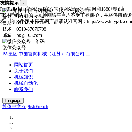
友情提示
×
PA集团|中国官网公司官方宣传网站为公司官网和1688旗舰店，
可进行销售询价，其他网络平台均不受正品保护，并将保留追诉
售前：0510-87061341
权，购PA集团|中国官网产品请认准官网：http://www.hnygdz.com
售后：0510-87076718
技术：0510-87076708
邮箱：bk@163.com
微信公众号
PA集团|中国官网机械（江苏）有限公司
网站首页
关于我们
机械知识
机械自动化
联系我们
Language
简体中文
English
French