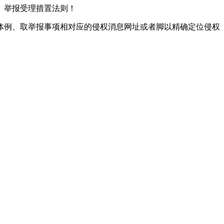
）举报受理措置法则！
例、取举报事项相对应的侵权消息网址或者脚以精确定位侵权