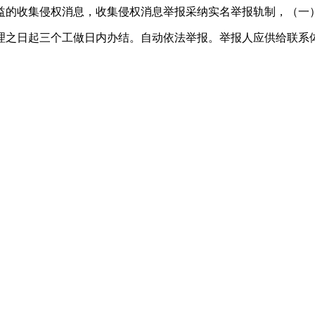
的收集侵权消息，收集侵权消息举报采纳实名举报轨制，（一
之日起三个工做日内办结。自动依法举报。举报人应供给联系体