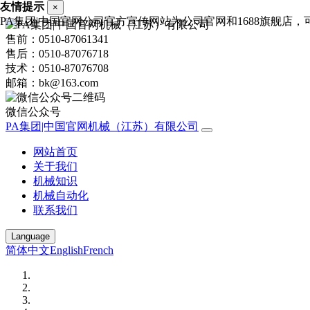
友情提示
×
PA集团|中国官网公司官方宣传网站为公司官网和1688旗舰店，可进
售前：0510-87061341
售后：0510-87076718
技术：0510-87076708
邮箱：bk@163.com
微信公众号
PA集团|中国官网机械（江苏）有限公司
网站首页
关于我们
机械知识
机械自动化
联系我们
Language
简体中文
English
French