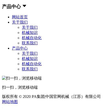
产品中心
网站首页
关于我们
关于我们
机械知识
机械自动化
联系我们
产品中心
关于我们
机械知识
机械自动化
联系我们
扫一扫，浏览移动端
版权所有 © 2020 PA集团|中国官网机械（江苏）有限公司
网站地图