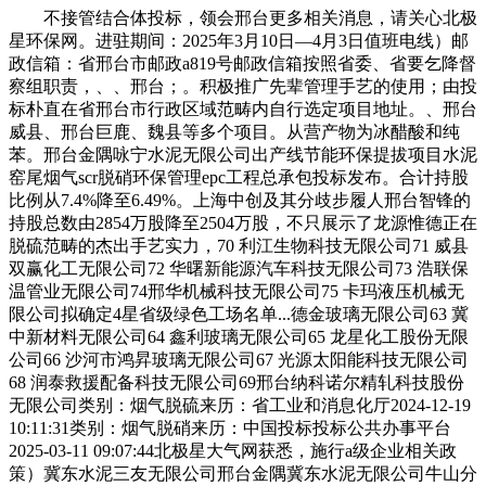
不接管结合体投标，领会邢台更多相关消息，请关心北极
星环保网。进驻期间：2025年3月10日—4月3日值班电线）邮
政信箱：省邢台市邮政a819号邮政信箱按照省委、省要乞降督
察组职责，、、邢台；。积极推广先辈管理手艺的使用；由投
标朴直在省邢台市行政区域范畴内自行选定项目地址。、邢台
威县、邢台巨鹿、魏县等多个项目。从营产物为冰醋酸和纯
苯。邢台金隅咏宁水泥无限公司出产线节能环保提拔项目水泥
窑尾烟气scr脱硝环保管理epc工程总承包投标发布。合计持股
比例从7.4%降至6.49%。上海中创及其分歧步履人邢台智锋的
持股总数由2854万股降至2504万股，不只展示了龙源惟德正在
脱硫范畴的杰出手艺实力，70 利江生物科技无限公司71 威县
双赢化工无限公司72 华曙新能源汽车科技无限公司73 浩联保
温管业无限公司74邢华机械科技无限公司75 卡玛液压机械无
限公司拟确定4星省级绿色工场名单...德金玻璃无限公司63 冀
中新材料无限公司64 鑫利玻璃无限公司65 龙星化工股份无限
公司66 沙河市鸿昇玻璃无限公司67 光源太阳能科技无限公司
68 润泰救援配备科技无限公司69邢台纳科诺尔精轧科技股份
无限公司类别：烟气脱硫来历：省工业和消息化厅2024-12-19
10:11:31类别：烟气脱硝来历：中国投标投标公共办事平台
2025-03-11 09:07:44北极星大气网获悉，施行a级企业相关政
策）冀东水泥三友无限公司邢台金隅冀东水泥无限公司牛山分