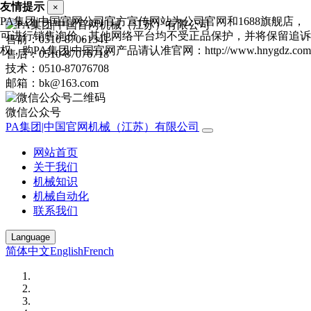
友情提示
×
PA集团|中国官网公司官方宣传网站为公司官网和1688旗舰店，
可进行销售询价，其他网络平台均不受正品保护，并将保留追诉
售前：0510-87061341
权，购PA集团|中国官网产品请认准官网：http://www.hnygdz.com
售后：0510-87076718
技术：0510-87076708
邮箱：bk@163.com
微信公众号
PA集团|中国官网机械（江苏）有限公司
网站首页
关于我们
机械知识
机械自动化
联系我们
Language
简体中文
English
French