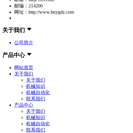
邮编：214200
网址：http://www.hnygdz.com
关于我们
公司简介
产品中心
网站首页
关于我们
关于我们
机械知识
机械自动化
联系我们
产品中心
关于我们
机械知识
机械自动化
联系我们