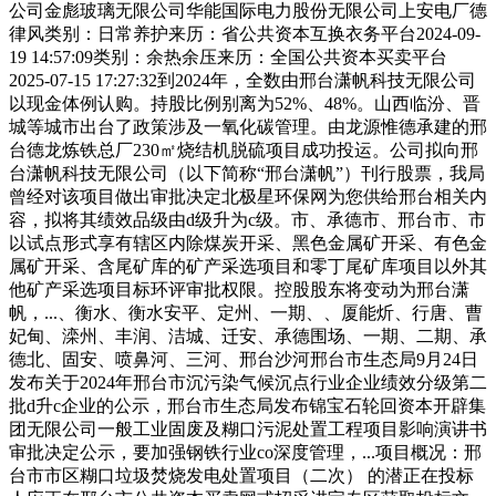
公司金彪玻璃无限公司华能国际电力股份无限公司上安电厂德
律风类别：日常养护来历：省公共资本互换衣务平台2024-09-
19 14:57:09类别：余热余压来历：全国公共资本买卖平台
2025-07-15 17:27:32到2024年，全数由邢台潇帆科技无限公司
以现金体例认购。持股比例别离为52%、48%。山西临汾、晋
城等城市出台了政策涉及一氧化碳管理。由龙源惟德承建的邢
台德龙炼铁总厂230㎡烧结机脱硫项目成功投运。公司拟向邢
台潇帆科技无限公司（以下简称“邢台潇帆”）刊行股票，我局
曾经对该项目做出审批决定北极星环保网为您供给邢台相关内
容，拟将其绩效品级由d级升为c级。市、承德市、邢台市、市
以试点形式享有辖区内除煤炭开采、黑色金属矿开采、有色金
属矿开采、含尾矿库的矿产采选项目和零丁尾矿库项目以外其
他矿产采选项目标环评审批权限。控股股东将变动为邢台潇
帆，...、衡水、衡水安平、定州、一期、、厦能炘、行唐、曹
妃甸、滦州、丰润、洁城、迁安、承德围场、一期、二期、承
德北、固安、喷鼻河、三河、邢台沙河邢台市生态局9月24日
发布关于2024年邢台市沉污染气候沉点行业企业绩效分级第二
批d升c企业的公示，邢台市生态局发布锦宝石轮回资本开辟集
团无限公司一般工业固废及糊口污泥处置工程项目影响演讲书
审批决定公示，要加强钢铁行业co深度管理，...项目概况：邢
台市市区糊口垃圾焚烧发电处置项目（二次） 的潜正在投标