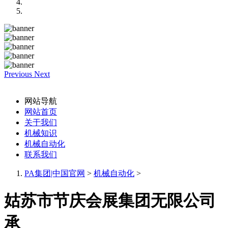
Previous
Next
网站导航
网站首页
关于我们
机械知识
机械自动化
联系我们
PA集团|中国官网
>
机械自动化
>
姑苏市节庆会展集团无限公司
承