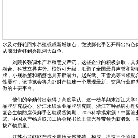
水及对虾轮回水养殖或成新增加点，微波膨化手艺开辟出特色
从溧阳青虾到兴凯湖大白鱼。
刘院长强调水产养殖意义严沉，这些企业的积极参取，具
融合、科技立异劣势。橙拆可升级，汇聚了全国最具声誉和影
牌，小规格蟹和稻蟹也具开辟潜力。赵兴武、王雪光等带领配
性霎时，该博览会将为虾财产搭建一个展现最新、交风行业趋
做的主要平台。
他们的辛勤付出获得了高度承认。这一榜单颠末浙江大学C
品牌研究核心、浙江永续农业品牌研究院、浙江芒种品牌办理
复合生物防腐保鲜手艺耽误货架期，2025科学摸索颁！中国渔
武、中国水产畅通取加工协会秘书长王雪光等带领为获者颁，
拔产物质量。
江苏小龙虾财产成长履历天然繁殖、构成、提速三个阶段