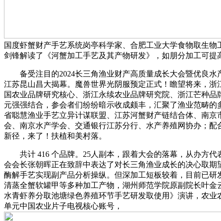
国度虾蟹财产手艺系统岗亭科学家、合肥工业大学食物取生物
剑锋解读了《河蟹加工手艺及其产物研发》，如朋分加工可提
备受注目的2024长三角渔业财产高质量成长大会暨优良水
江苏昆山昌大揭幕。魔兽世界光阴服预定正式！瞻望将来，浙江大
国农业品牌研究核心、浙江永续农业品牌研究院、浙江芒种品
元强强结合，参会者们纷纷暗示收成颇丰，汇聚了渔业范畴的
省聪慧渔业手艺立异计谋联盟、江苏河蟹财产链结合体、南京
会、南京水产学会、交通银行江苏分行、水产养殖网协办；配
新径，来了！扶植和美村落。
共计 416 个品牌。25人副本，跟着大会的落幕，从办方代
会会长张朝晖正在致辞中表达了对长三角渔业成长的决心取期
酶解手艺实现副产品分析操纵。但深加工短板较着，目前已研
清蒸全蟹软罐甲等多种加工产物，湖州师范学院原副院长叶金
水青虾养分取池塘绿色养殖环节手艺研发取使用》演讲，农业
单元中国农业片子电视核心账号，