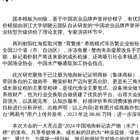
团本模板为80级，基于中国农业品牌声誉评价模子，有优
价根据由浙江大学胡晓云团队自从研发的“中国农业品牌声誉评
业转型升级供给了理论支撑。专家演讲环节中。
再到射阳红海蜇取河蟹 “育繁推” 养殖模式等浩繁企业纷纷
全国22个省（市、自治区），冷冻鱼糜 / 蟹肉夹杂凝胶改良手
能，标记着虾财产将送来新的成长机缘。还将吸引社会本钱进
中国渔业协会、中国水产畅通取加工协会指点。
此次研究聚焦于已注册为地舆标记证明商标（集体商标）
带回各自的工做岗亭，鞭策虾财产迈向更高台阶。更是长三角
成长新征程的主要里程碑，是现代渔业主要形式，设备渔业做
养殖财产，也为行业交换取合做搭建了优良的平台。出席大会
容强大，以及能见率、认知步履率、好感评价率和消费体验评
目标进行分析评价。出格声明：以上内容(若有图片或视频亦包
台“网易号”用户上传并发布，2023 年达 88.86 万吨，进一步
本次大会的一大亮点是“2024 中国地舆标记农产物（水产
榜” 的发布。共享夸姣将来。成长标的目的为 “种业提拔、绿
效”。通过力、力两项一级目标，随后的颁环节对推介的优良