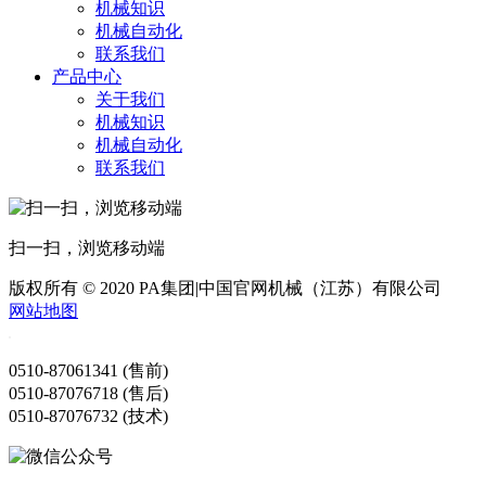
机械知识
机械自动化
联系我们
产品中心
关于我们
机械知识
机械自动化
联系我们
扫一扫，浏览移动端
版权所有 © 2020 PA集团|中国官网机械（江苏）有限公司
网站地图
0510-87061341 (售前)
0510-87076718 (售后)
0510-87076732 (技术)