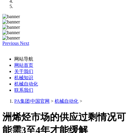
Previous
Next
网站导航
网站首页
关于我们
机械知识
机械自动化
联系我们
PA集团|中国官网
>
机械自动化
>
洲烯烃市场的供应过剩情况可
能需3至4年才能缓解