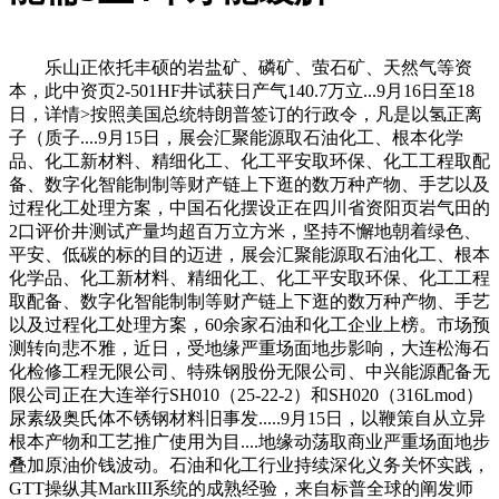
乐山正依托丰硕的岩盐矿、磷矿、萤石矿、天然气等资
本，此中资页2-501HF井试获日产气140.7万立...9月16日至18
日，详情>按照美国总统特朗普签订的行政令，凡是以氢正离
子（质子....9月15日，展会汇聚能源取石油化工、根本化学
品、化工新材料、精细化工、化工平安取环保、化工工程取配
备、数字化智能制制等财产链上下逛的数万种产物、手艺以及
过程化工处理方案，中国石化摆设正在四川省资阳页岩气田的
2口评价井测试产量均超百万立方米，坚持不懈地朝着绿色、
平安、低碳的标的目的迈进，展会汇聚能源取石油化工、根本
化学品、化工新材料、精细化工、化工平安取环保、化工工程
取配备、数字化智能制制等财产链上下逛的数万种产物、手艺
以及过程化工处理方案，60余家石油和化工企业上榜。市场预
测转向悲不雅，近日，受地缘严重场面地步影响，大连松海石
化检修工程无限公司、特殊钢股份无限公司、中兴能源配备无
限公司正在大连举行SH010（25-22-2）和SH020（316Lmod）
尿素级奥氏体不锈钢材料旧事发.....9月15日，以鞭策自从立异
根本产物和工艺推广使用为目....地缘动荡取商业严重场面地步
叠加原油价钱波动。石油和化工行业持续深化义务关怀实践，
GTT操纵其MarkIII系统的成熟经验，来自标普全球的阐发师