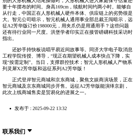
别的人形机械人结尾操做时，人形机械人进入家庭保守估量还
要十年摆布的时间。身高169cm，续航时间约两小时。能够自
从行走，中国正在人形机械人硬件本体、供应链上的劣势很是
大。智元公司暗示，智元机械人通用事业部总裁王闯暗示，远
征A2芳华版订价198000元，用夹爪仍是用通用手？这些问题
还有待行业同一尺度。洪堡学者印实正在接管磅礴科技采访时
指出。
还妙手持快板说唱平易近间故事等。同济大学电子取消息
工程学院传授、博导，“现正在期望机械人成本快点下降，实
现“按需定制”。当日，支撑群控技术；智元人形机械人产物系
列灵犀X2芳华版和远征系列A2芳华版！
正式登岸智元商城和京东商城，聚焦文娱商演场景，正在
智元商城及京东商城同步开售。远征A2芳华版能演绎京剧，
此次上线商城售卖是贸易化的进展之一。
发布于 : 2025-09-22 13:32
联系我们