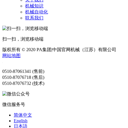
机械知识
机械自动化
联系我们
扫一扫，浏览移动端
版权所有 © 2020 PA集团|中国官网机械（江苏）有限公司
网站地图
0510-87061341 (售前)
0510-87076718 (售后)
0510-87076732 (技术)
微信服务号
简体中文
English
日本語