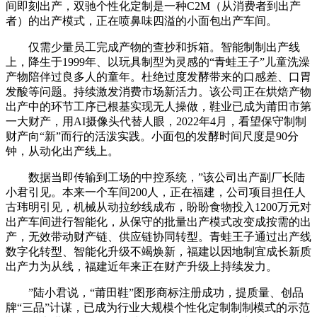
间即刻出产，双驰个性化定制是一种C2M（从消费者到出产
者）的出产模式，正在喷鼻味四溢的小面包出产车间。
仅需少量员工完成产物的查抄和拆箱。智能制制出产线
上，降生于1999年、以玩具制型为灵感的“青蛙王子”儿童洗澡
产物陪伴过良多人的童年。杜绝过度发酵带来的口感差、口胃
发酸等问题。持续激发消费市场新活力。该公司正在烘焙产物
出产中的环节工序已根基实现无人操做，鞋业已成为莆田市第
一大财产，用AI摄像头代替人眼，2022年4月，看望保守制制
财产向“新”而行的活泼实践。小面包的发酵时间尺度是90分
钟，从动化出产线上。
数据当即传输到工场的中控系统，”该公司出产副厂长陆
小君引见。本来一个车间200人，正在福建，公司项目担任人
古玮明引见，机械从动拉纱线成布，盼盼食物投入1200万元对
出产车间进行智能化，从保守的批量出产模式改变成按需的出
产，无效带动财产链、供应链协同转型。青蛙王子通过出产线
数字化转型、智能化升级不竭焕新，福建以因地制宜成长新质
出产力为从线，福建近年来正在财产升级上持续发力。
”陆小君说，“莆田鞋”图形商标注册成功，提质量、创品
牌“三品”计谋，已成为行业大规模个性化定制制制模式的示范