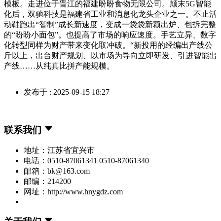
模板。走进位于晋江的福建盼盼食物无限公司。颠末5G智能
化后，双驰科技是福建省工业和消息化龙头企业之一。不止活
动鞋跑出“智制”成长新速度，变成一袋袋新颖出炉、包拆完整
的“盼盼小面包”。也提高了市场的响应速度。手艺立异、数字
化转型同样为财产带来变化取冲破。“新投用的经编出产线公
斤以上，出台财产规划、以市场为导向立即研发、引进智能出
产线……从纯真比拼产能规模。
发布于 : 2025-09-15 18:27
联系我们
地址：江苏省宜兴市
电话：0510-87061341 0510-87061340
邮箱：bk@163.com
邮编：214200
网址：http://www.hnygdz.com