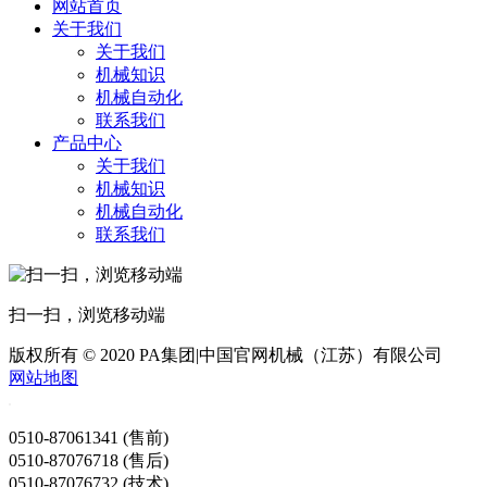
网站首页
关于我们
关于我们
机械知识
机械自动化
联系我们
产品中心
关于我们
机械知识
机械自动化
联系我们
扫一扫，浏览移动端
版权所有 © 2020 PA集团|中国官网机械（江苏）有限公司
网站地图
0510-87061341 (售前)
0510-87076718 (售后)
0510-87076732 (技术)