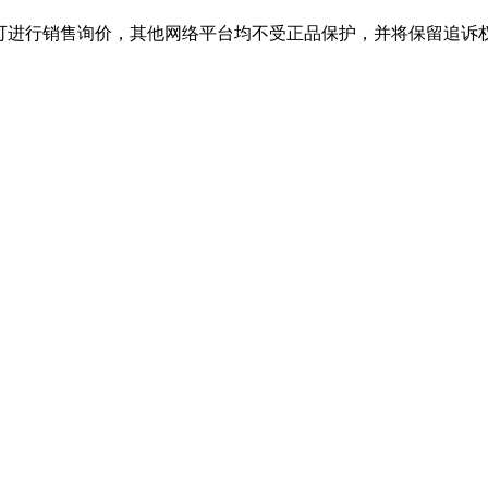
行销售询价，其他网络平台均不受正品保护，并将保留追诉权，购PA集团|