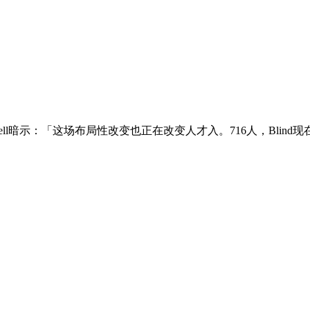
chell暗示：「这场布局性改变也正在改变人才入。716人，Bli