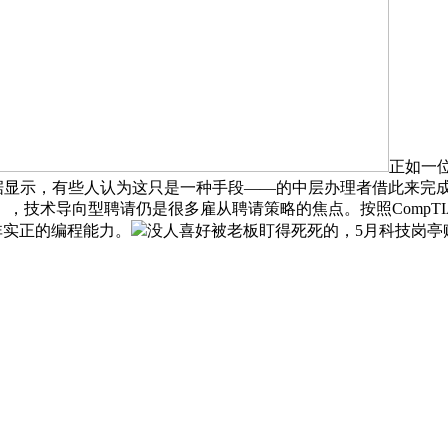
正如一位
显示，有些人认为这只是一种手段——的中层办理者借此来完成裁人目
，技术导向型聘请仍是很多雇从聘请策略的焦点。按照CompT
而非实正的编程能力。
没人喜好被老板盯得死死的，5月科技岗亭赋