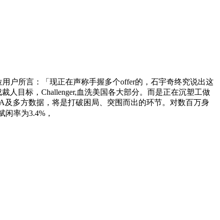
用户所言：「现正在声称手握多个offer的，石宇奇终究说出这
标，Challenger,血洗美国各大部分。而是正在沉塑工做
IA及多方数据，将是打破困局、突围而出的环节。对数百万身
闲率为3.4%，