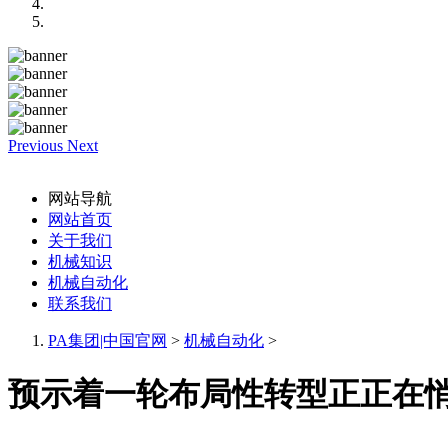
Previous
Next
网站导航
网站首页
关于我们
机械知识
机械自动化
联系我们
PA集团|中国官网
>
机械自动化
>
预示着一轮布局性转型正正在