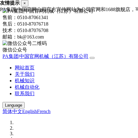
友情提示
×
PA集团|中国官网公司官方宣传网站为公司官网和1688旗舰店，可进
售前：0510-87061341
售后：0510-87076718
技术：0510-87076708
邮箱：bk@163.com
微信公众号
PA集团|中国官网机械（江苏）有限公司
网站首页
关于我们
机械知识
机械自动化
联系我们
Language
简体中文
English
French