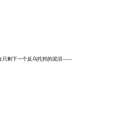
nd现在只剩下一个反乌托邦的泥沼——