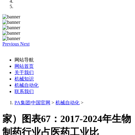
Previous
Next
网站导航
网站首页
关于我们
机械知识
机械自动化
联系我们
PA集团|中国官网
>
机械自动化
>
家）图表67：2017-2024年生物
制药行业占医药工业比