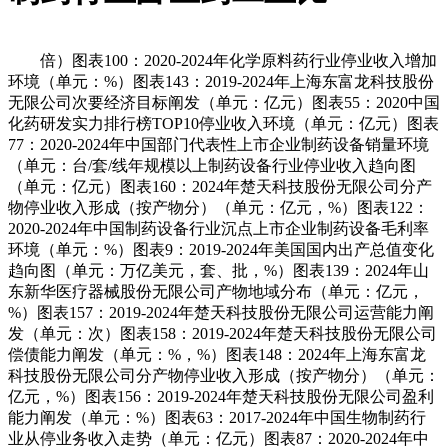
倍）图表100：2020-2024年化学原料药行业停业收入增加
环境（单元：%）图表143：2019-2024年上海东富龙科技股份
无限公司次要经济目标阐发（单元：亿元）图表55：2020中国
化药研发实力排行榜TOP10停业收入环境（单元：亿元）图表
77：2020-2024年中国部门代表性上市企业制药设备销量环境
（单元：台/套/线年规模以上制药设备行业停业收入趋向图
（单元：亿元）图表160：2024年楚天科技股份无限公司分产
物停业收入形成（按产物分）（单元：亿元，%）图表122：
2020-2024年中国制药设备行业沉点上市企业制药设备毛利率
环境（单元：%）图表9：2019-2024年美国国内出产总值变化
趋向图（单元：万亿美元，套、批，%）图表139：2024年山
东新华医疗器械股份无限公司产物地域分布（单元：亿元，
%）图表157：2019-2024年楚天科技股份无限公司运营能力阐
发（单元：次）图表158：2019-2024年楚天科技股份无限公司
偿债能力阐发（单元：%，%）图表148：2024年上海东富龙
科技股份无限公司分产物停业收入形成（按产物分）（单元：
亿元，%）图表156：2019-2024年楚天科技股份无限公司盈利
能力阐发（单元：%）图表63：2017-2024年中国生物制药行
业从停业务收入走势（单元：亿元）图表87：2020-2024年中