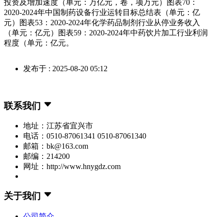
投资及增加速度（单元：万亿元，卷，项万元）图表70：
2020-2024年中国制药设备行业运转目标总结表（单元：亿
元）图表53：2020-2024年化学药品制剂行业从停业务收入
（单元：亿元）图表59：2020-2024年中药饮片加工行业利润
程度（单元：亿元。
发布于 : 2025-08-20 05:12
联系我们
地址：江苏省宜兴市
电话：0510-87061341 0510-87061340
邮箱：bk@163.com
邮编：214200
网址：http://www.hnygdz.com
关于我们
公司简介