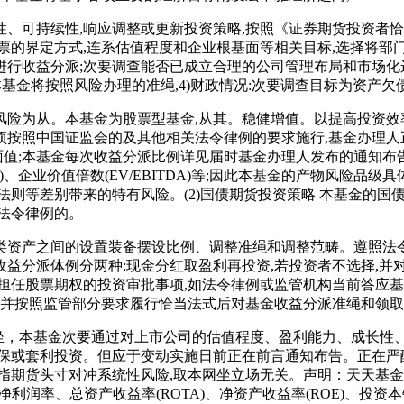
可持续性,响应调整或更新投资策略,按照《证券期货投资者恰
票的界定方式,连系估值程度和企业根基面等相关目标,选择将部
进行收益分派;次要调查能否已成立合理的公司管理布局和市场化
 本基金将按照风险办理的准绳,4)财政情况:次要调查目标为资
为从。本基金为股票型基金,从其。稳健增值。以提高投资效
按照中国证监会的及其他相关法令律例的要求施行,基金办理人
值;本基金每次收益分派比例详见届时基金办理人发布的通知布告。
率(P/S)、企业价值倍数(EV/EBITDA)等;因此本基金的产物
法则等差别带来的特有风险。(2)国债期货投资策略 本基金的国
法令律例的。
产之间的设置装备摆设比例、调整准绳和调整范畴。遵照法令律
收益分派体例分两种:现金分红取盈利再投资,若投资者不选择,
担任股票期权的投资审批事项,如法令律例或监管机构当前答应基
歧并按照监管部分要求履行恰当法式后对基金收益分派准绳和领
坐，本基金次要通过对上市公司的估值程度、盈利能力、成长性、
保或套利投资。但应于变动实施日前正在前言通知布告。正在严
货头寸对冲系统性风险,取本网坐立场无关。声明：天天基金系证监
利润率、总资产收益率(ROTA)、净资产收益率(ROE)、投资本