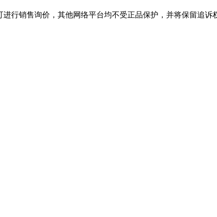
行销售询价，其他网络平台均不受正品保护，并将保留追诉权，购PA集团|