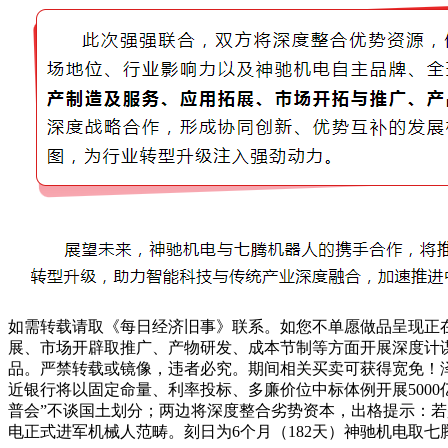
如需转载请取《每日经济旧事》联系。如您不单愿做品呈现正
展、市场开辟取推广、产物研发、成本节制等方面开展深度计
品。严禁转载或镜像，违者必究。期间相关买卖可获得宽免！泽
近银行将以固定命量、利率投标、多廉价位中标体例开展5000
普会”不谈国土划分；两边将深度整合劣势资本，出格提示：
电正式进军机械人范畴。刻日为6个月（182天）神驰机电取