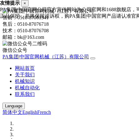
友情提示
×
PA集团|中国官网公司官方宣传网站为公司官网和1688旗舰店
正品保护，并将保留追诉权，购PA集团|中国官网产品请认准官网：http:/
售前：0510-87061341
售后：0510-87076718
技术：0510-87076708
邮箱：bk@163.com
微信公众号
PA集团|中国官网机械（江苏）有限公司
网站首页
关于我们
机械知识
机械自动化
联系我们
Language
简体中文
English
French