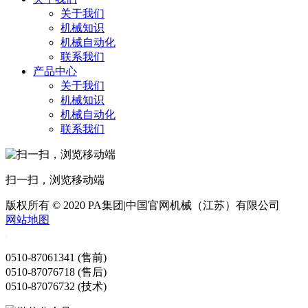
关于我们
机械知识
机械自动化
联系我们
产品中心
关于我们
机械知识
机械自动化
联系我们
扫一扫，浏览移动端
版权所有 © 2020 PA集团|中国官网机械（江苏）有限公司
网站地图
0510-87061341 (售前)
0510-87076718 (售后)
0510-87076732 (技术)