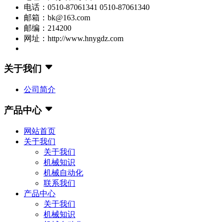
电话：0510-87061341 0510-87061340
邮箱：bk@163.com
邮编：214200
网址：http://www.hnygdz.com
关于我们
公司简介
产品中心
网站首页
关于我们
关于我们
机械知识
机械自动化
联系我们
产品中心
关于我们
机械知识