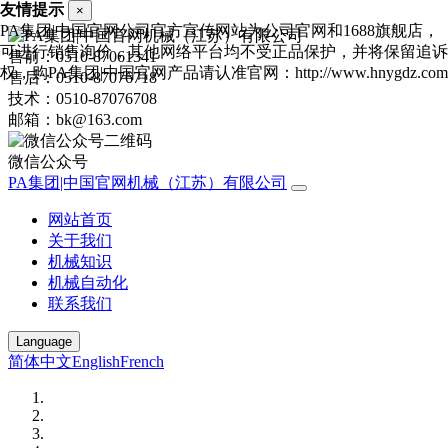
友情提示
×
PA集团|中国官网公司官方宣传网站为公司官网和1688旗舰店，
可进行销售询价，其他网络平台均不受正品保护，并将保留追诉
售前：0510-87061341
权，购PA集团|中国官网产品请认准官网：http://www.hnygdz.com
售后：0510-87076718
技术：0510-87076708
邮箱：bk@163.com
微信公众号
PA集团|中国官网机械（江苏）有限公司
网站首页
关于我们
机械知识
机械自动化
联系我们
Language
简体中文
English
French