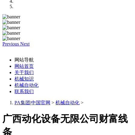
Previous
Next
网站导航
网站首页
关于我们
机械知识
机械自动化
联系我们
PA集团|中国官网
>
机械自动化
>
广西动化设备无限公司财富线
条