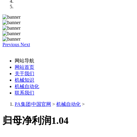
Previous
Next
网站导航
网站首页
关于我们
机械知识
机械自动化
联系我们
PA集团|中国官网
>
机械自动化
>
归母净利润1.04