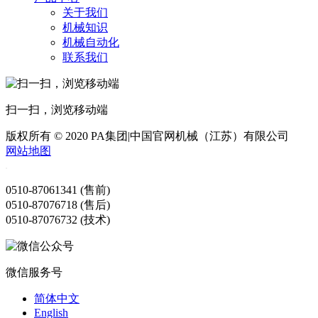
关于我们
机械知识
机械自动化
联系我们
扫一扫，浏览移动端
版权所有 © 2020 PA集团|中国官网机械（江苏）有限公司
网站地图
0510-87061341 (售前)
0510-87076718 (售后)
0510-87076732 (技术)
微信服务号
简体中文
English