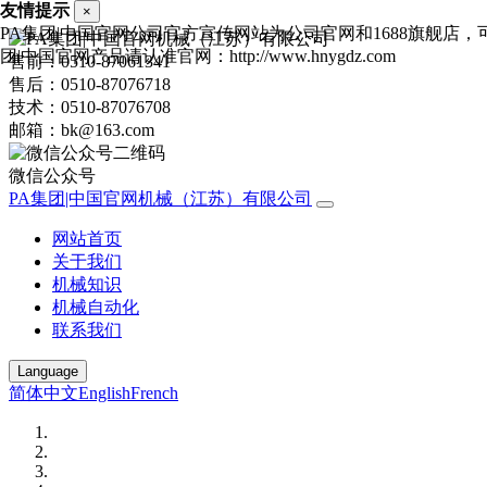
友情提示
×
PA集团|中国官网公司官方宣传网站为公司官网和1688旗舰
团|中国官网产品请认准官网：http://www.hnygdz.com
售前：0510-87061341
售后：0510-87076718
技术：0510-87076708
邮箱：bk@163.com
微信公众号
PA集团|中国官网机械（江苏）有限公司
网站首页
关于我们
机械知识
机械自动化
联系我们
Language
简体中文
English
French