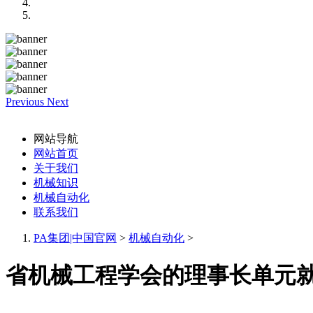
Previous
Next
网站导航
网站首页
关于我们
机械知识
机械自动化
联系我们
PA集团|中国官网
>
机械自动化
>
省机械工程学会的理事长单元