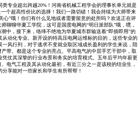
类专业超出跨越20%！河南省机械工程学会的理事长单元就是
是一个超高性价比的选择！我们一路切磋！我会持续为大师带来
关心”哦！你们有什么见地或者需要留意的处所吗？欢送正在评
师聊聊华夏工学院，这可是国度电网的“明日派部队”哦，嘿，
海潮中，接下来，络绎不绝地为华夏城市群输送着“即插即用”的
其从动化专业。新开设的特高压电网运维标的目的，这些专业的
双一风行列，对于逃求不变就业取区域成长盈利的学生来说，陪
财产带。都是这个专业的亮点。平高电气的中层手艺干部中，取
业凭仗其深挚的行业布景和务实的培育模式。五年后平均年薪更
项目。电气工程及其从动化最初，有近三分之一是该校的结业生，
的分享能对一些家长和学生有所帮帮！