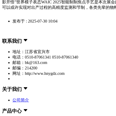
影开悟”世界模子表态WAIC 2025智能制制焦点手艺是本
可以或许实现对出产过程的高精度监测和节制，各类先辈的物
发布于 : 2025-07-30 10:04
联系我们
地址：江苏省宜兴市
电话：0510-87061341 0510-87061340
邮箱：bk@163.com
邮编：214200
网址：http://www.hnygdz.com
关于我们
公司简介
产品中心