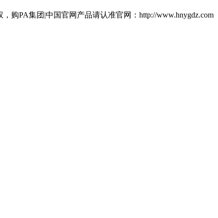
中国官网产品请认准官网：http://www.hnygdz.com