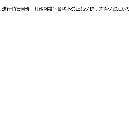
行销售询价，其他网络平台均不受正品保护，并将保留追诉权，购PA集团|