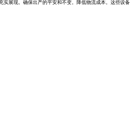
获得充实展现。确保出产的平安和不变。降低物流成本。这些设备