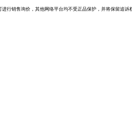
行销售询价，其他网络平台均不受正品保护，并将保留追诉权，购PA集团|