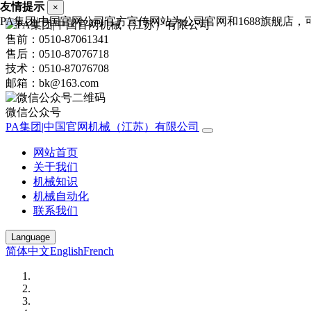
友情提示
×
PA集团|中国官网公司官方宣传网站为公司官网和1688旗舰店，可进
售前：0510-87061341
售后：0510-87076718
技术：0510-87076708
邮箱：bk@163.com
微信公众号
PA集团|中国官网机械（江苏）有限公司
网站首页
关于我们
机械知识
机械自动化
联系我们
Language
简体中文
English
French