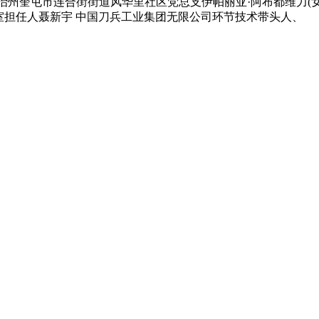
自治州奎屯市连合街街道风华里社区党总支伊帕丽亚·阿布都维力(
做室担任人聂新宇 中国刀兵工业集团无限公司环节技术带头人、