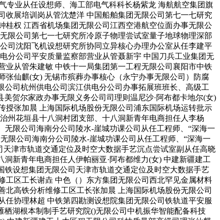
电气专业从任设想师、海工部电气科科长杨紫龙 海航航空集团旗
司收展培训岗从管沈楚洋 中国船舶集团无限公司第七一七研究
钟桂权 江西省机场集团无限公司江西空港航空位面办事无限公
团无限公司第七一七研究所冷原子物理尝试室量子地球物理深部
团公司沈阳飞机设想研究所协同立异核心办理办公室从任李建平
电分公司平安质量监察部营业从管聂新宇 中国刀兵工业集团无
营业从管朱建敏 中铁十一局集团第一工程无限公司襄阳市中铁
张仙麒(女) 无锡市殡葬办事核心（永宁办事无限公司）防腐
无限公司杭州供电公司滨江供电分公司办事拓展班班长、高级工
县美贺尔家政办事无限义务公司司理则温尼沙·阿布都卡地尔(女)
传授张加晨 上海国际机场股份无限公司浦东国际机场运转批示
自治州花垣县十八洞村团支部、十八洞新青年电商担任人李杨
）无限公司海南分公司陵水-崖城功课公司从任工程师、“深海一
）无限公司海南分公司陵水-崖城功课公司从任工程师、“深海一
公司天津市轨道交通定位及时空大数据手艺沉点尝试室副从任高晓
洞新青年电商担任人伊帕丽亚·阿布都维力(女) 中建新疆建工
中国铁设想集团无限公司天津市轨道交通定位及时空大数据手艺
修工区工长谢垚 中色（）东方集团无限公司西北罕见金属材料
善北高铁分析维修工区工长张加晨 上海国际机场股份无限公司
从任协理林超 中铁第四勘测设想院集团无限公司铁轨道平安服
院雁栖湖根本制制手艺研究院()无限公司中机振华智能配备科技