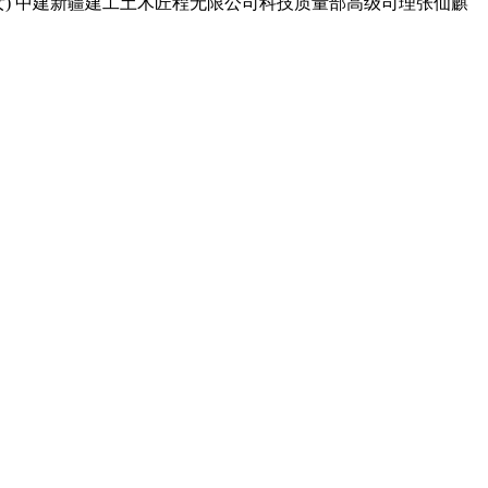
女) 中建新疆建工土木匠程无限公司科技质量部高级司理张仙麒